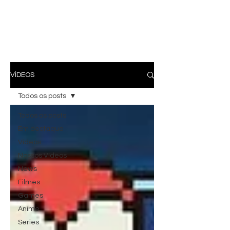
VÍDEOS
Todos os posts
Todos os posts
Em destaque
Vídeos
Nossos Vídeos
News
Filmes
Games
Anime
Series