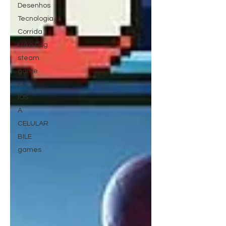
Desenhos
Tecnologia
Corrida
Luke Dog
steam
game
IOS
IOS
A
CELULAR
BILE
games