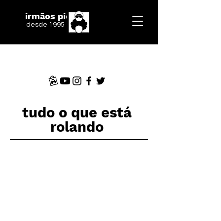
irmãos piologo
desde 1995
tudo o que está
rolando