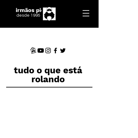
irmãos piologo
desde 1995
tudo o que está
rolando