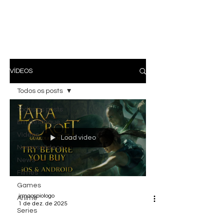
VÍDEOS
Todos os posts
Todos os posts
Em destaque
Vídeos
Load video
Nossos Vídeos
News
Filmes
Games
irmaospiologo
Anime
1 de dez. de 2025
Series