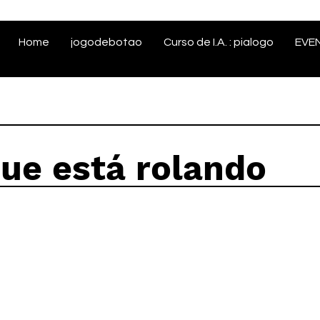
Home
jogodebotao
Curso de I.A. : pialogo
EVE
que está rolando