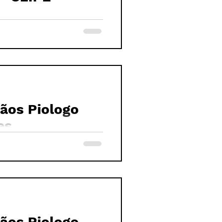
os Piologo
es
os Piologo