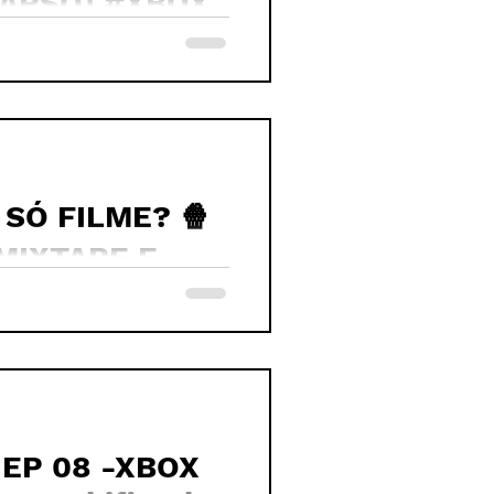
LAPSO) #XBOX
SÓ FILME? 🍿
MIXTAPE E
review
 EP 08 -XBOX