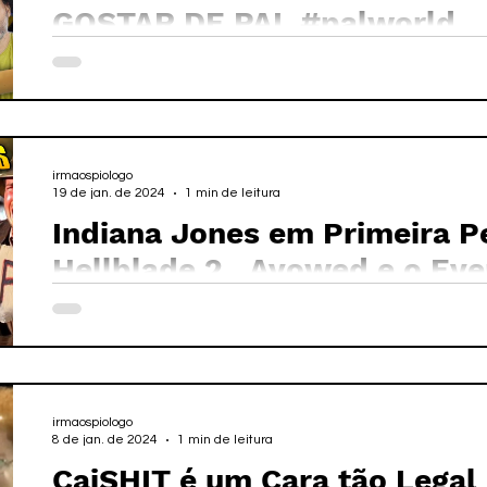
GOSTAR DE PAL #palworld
irmaospiologo
19 de jan. de 2024
1 min de leitura
Indiana Jones em Primeira P
Hellblade 2 , Avowed e o Ev
#indianajones
irmaospiologo
8 de jan. de 2024
1 min de leitura
CaiSHIT é um Cara tão Legal