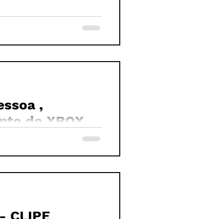
essoa ,
ento do XBOX
 - CLIPE