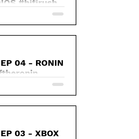
OS #hifirush
 EP 04 - RONIN
 PS3 #riseoftheronin
 EP 03 - XBOX