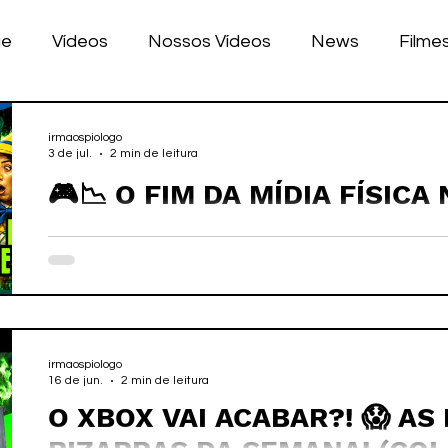
ue
Vídeos
Nossos Vídeos
News
Filme
nhos
Tecnologia
Corrida
Luke Dog
s
irmaospiologo
3 de jul.
2 min de leitura
🎮📉 O FIM DA MÍDIA FÍSICA
LULAR
BILE
games
PLAYSTATION E FIM DE JOG
XBOX GAME PASS?! #playsta
irmaospiologo
16 de jun.
2 min de leitura
O XBOX VAI ACABAR?! 😱 AS