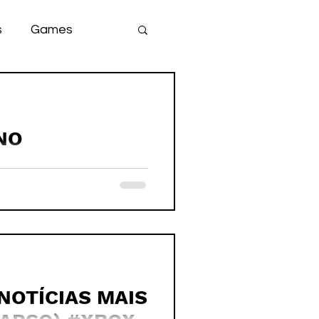
s
Games
team
game
 NO
OS DAY ONE NO
tion
 NOTÍCIAS MAIS