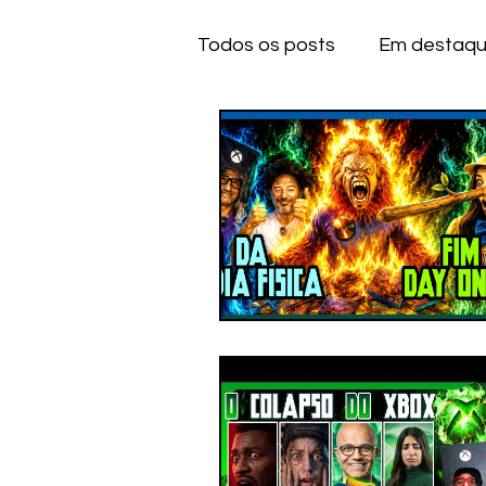
Todos os posts
Em destaq
Anime
Series
Dese
IOS
IOS
A
CE