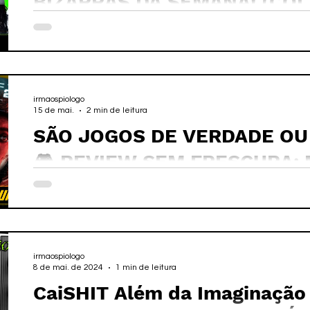
BIZARRAS DA SEMANA! (CO
irmaospiologo
15 de mai.
2 min de leitura
SÃO JOGOS DE VERDADE OU 
🎮 REVIEW SEM FRESCURA: 
DIRECTIVE 8020 #mixtape #
irmaospiologo
8 de mai. de 2024
1 min de leitura
CaiSHIT Além da Imaginação