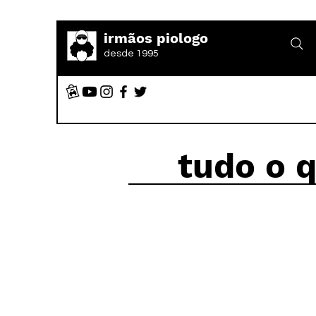
irmãos piologo
desde 1995
tudo o 