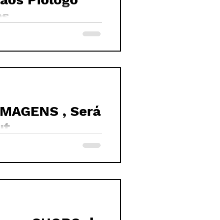
es
IMAGENS , Será
ut