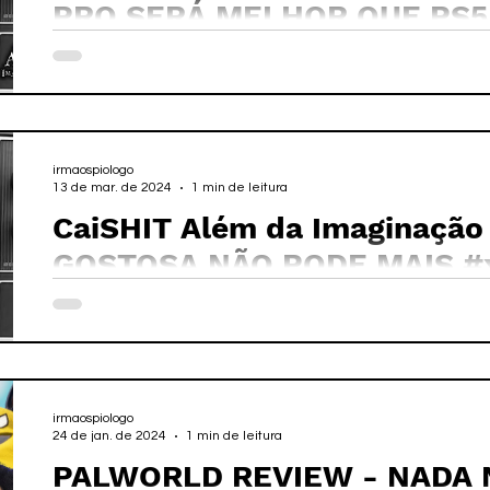
PRO SERÁ MELHOR QUE PS5
#xboxseriesx
irmaospiologo
13 de mar. de 2024
1 min de leitura
CaiSHIT Além da Imaginação
GOSTOSA NÃO PODE MAIS #x
irmaospiologo
24 de jan. de 2024
1 min de leitura
PALWORLD REVIEW - NADA 