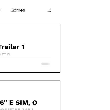
s
Games
team
game
ailer 1
ACA
" E SIM, O