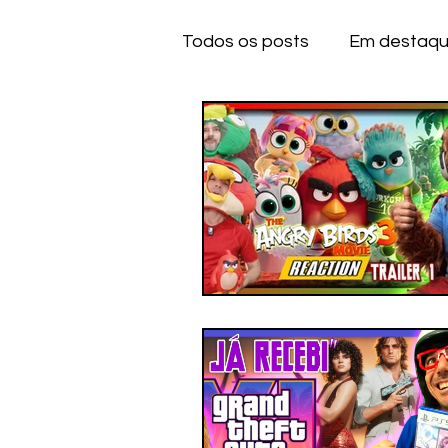
Todos os posts
Em destaq
Anime
Series
Dese
IOS
IOS
A
CE