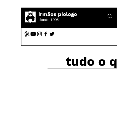
irmãos piologo
desde 1995
tudo o 