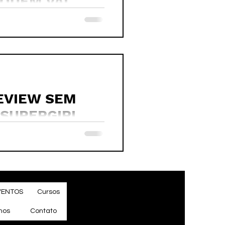
 QUEM VAI
 #gta6
REVIEW SEM
#SUPERGIRL
VENTOS
Cursos
mos
Contato