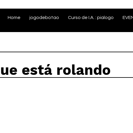
Home
jogodebotao
Curso de I.A. : pialogo
EVE
que está rolando