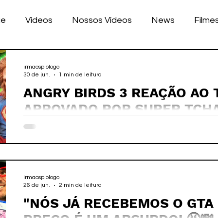
ue
Vídeos
Nossos Vídeos
News
Filme
nhos
Tecnologia
Corrida
Luke Dog
s
irmaospiologo
30 de jun.
1 min de leitura
ANGRY BIRDS 3 REAÇÃO AO Tr
LULAR
BILE
games
APROVADO POR SUPER TCH
#angrybirds
irmaospiologo
26 de jun.
2 min de leitura
"NÓS JÁ RECEBEMOS O GTA 6