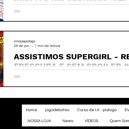
PREÇO É UM ABSURDO! 🤬💸
PAGAR ESSE NOVO PADRÃO?!
irmaospiologo
24 de jun.
1 min de leitura
ASSISTIMOS SUPERGIRL - 
FRESCURA E SEM SPOILER 
Home
jogodebotao
Curso de I.A. : pialogo
E
NOSSA LOJA
News
VÍDEOS
Quem So