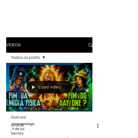
VÍDEOS
Todos os posts
Todos os posts
Em destaque
Vídeos
Load video
Nossos Vídeos
News
Filmes
Games
irmaospiologo
Anime
3 de jul.
Series