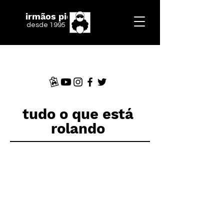
irmãos piologo
desde 1995
tudo o que está
rolando