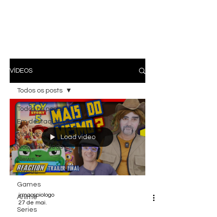
VÍDEOS
Todos os posts
Todos os posts
Em destaque
Vídeos
Load video
Nossos Vídeos
News
Filmes
Games
irmaospiologo
Anime
27 de mai.
Series