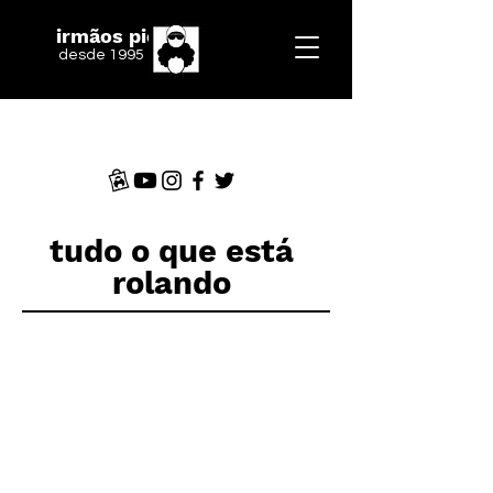
irmãos piologo
desde 1995
tudo o que está
rolando