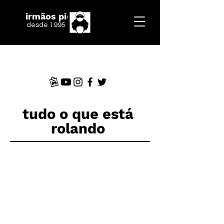
irmãos piologo
desde 1995
tudo o que está
rolando