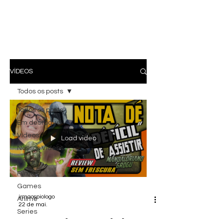
VÍDEOS
Todos os posts
Todos os posts
Em destaque
Vídeos
Load video
Nossos Vídeos
News
Filmes
Games
irmaospiologo
Anime
22 de mai.
Series