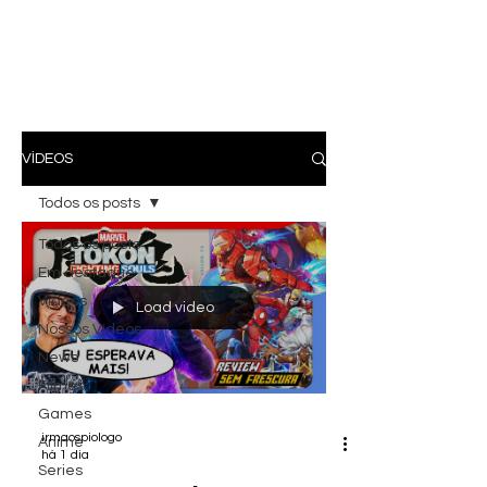
VÍDEOS
Todos os posts
Todos os posts
Em destaque
Vídeos
Load video
Nossos Vídeos
News
Filmes
Games
irmaospiologo
Anime
há 1 dia
Series