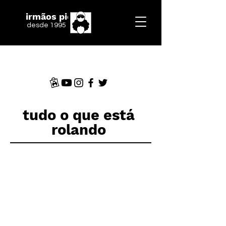
irmãos piologo
desde 1995
tudo o que está
rolando