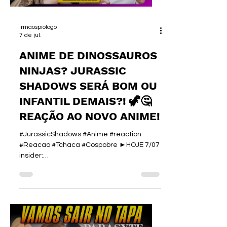
aguardadíssimo Marvel Tōkon: Fighting
Sou
irmaospiologo
7 de jul.
ANIME DE DINOSSAUROS
NINJAS? JURASSIC
SHADOWS SERÁ BOM OU
INFANTIL DEMAIS?! 🦖🤔
REAÇÃO AO NOVO ANIME!
#JurassicShadows #Anime #reaction
#Reacao #Tchaca #Cospobre ►HOJE 7/07
insider:
https://creators.insiderstore.com.br/IRMAO
S ►CUPOM INSIDER: IRMAOS 🎮 CUPOM
PIOLOGO ►ENEBA - Games:
https://ene.ba/IrmaosPiologo ►Curso de
I.A. :
https://www.irmaospiologo.com.br/pialogo