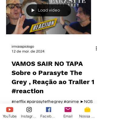
FALA, SOBREVIVENTES DA ERA DOS
DINOSSAUROS E FÃS DE ANIME! 🦖🔥 Hoje a
Load video
gente sentou pra conferir o trailer de
"Jurassic Shadows", a nova aposta original
anunciada recentemente. A ideia é
diferente e chamou a atenç
irmaospiologo
12 de mar. de 2024
VAMOS SAIR NO TAPA
Sobre o Parasyte The
Grey , Reação ao Trailer 1
#reaction
#netflix #parasytethegrey #anime ►NOS
AJUDE - Seja Membro DO CANAL:
http://bit.ly/MembroIrmaosPiologo
YouTube
Instagram
Facebook
Email
Nossa Loja
►Tratamento MANUAL:...