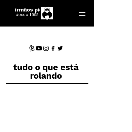
irmãos piologo
desde 1995
tudo o que está
rolando