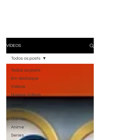
VÍDEOS
Todos os posts
Todos os posts
Em destaque
Vídeos
Nossos Vídeos
News
Filmes
Games
Anime
Series