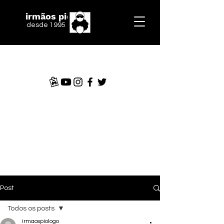
irmãos piologo
desde 1995
Post
Todos os posts
irmaospiologo