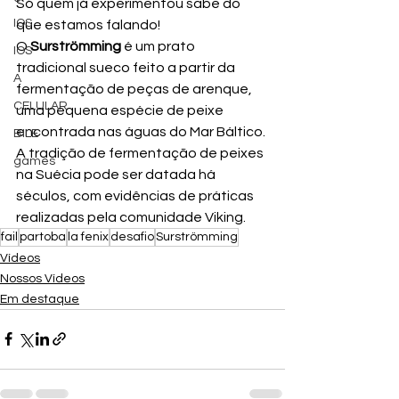
Só quem já experimentou sabe do 
IOS
que estamos falando!
O 
Surströmming
 é um prato 
IOS
tradicional sueco feito a partir da 
A
fermentação de peças de arenque, 
CELULAR
uma pequena espécie de peixe 
encontrada nas águas do Mar Báltico. 
BILE
A tradição de fermentação de peixes 
games
na Suécia pode ser datada há 
séculos, com evidências de práticas 
realizadas pela comunidade Viking.
fail
partoba
la fenix
desafio
Surströmming
Vídeos
Nossos Vídeos
Em destaque