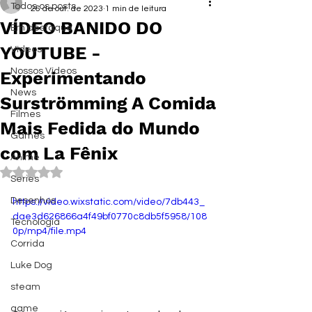
Todos os posts
26 de out. de 2023
1 min de leitura
VÍDEO BANIDO DO
Em destaque
YOUTUBE -
Vídeos
Nossos Vídeos
Experimentando
News
Surströmming A Comida
Filmes
Mais Fedida do Mundo
Games
com La Fênix
Anime
Avaliado com NaN de 5 estrelas.
Series
Desenhos
https://video.wixstatic.com/video/7db443_
dae3d626866a4f49bf0770c8db5f5958/108
Tecnologia
0p/mp4/file.mp4
Corrida
Luke Dog
steam
game