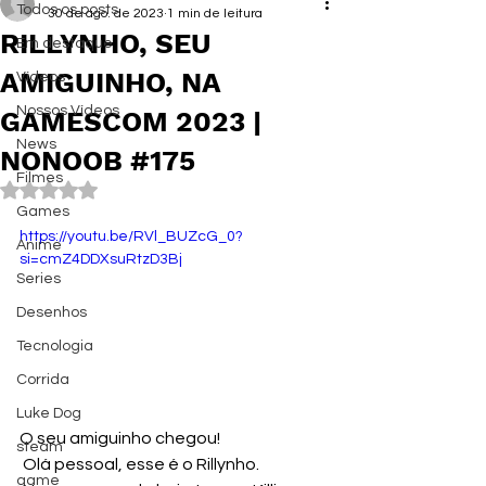
Todos os posts
30 de ago. de 2023
1 min de leitura
RILLYNHO, SEU
Em destaque
AMIGUINHO, NA
Vídeos
Nossos Vídeos
GAMESCOM 2023 |
News
NONOOB #175
Filmes
Avaliado com NaN de 5 estrelas.
Games
https://youtu.be/RVl_BUZcG_0?
Anime
si=cmZ4DDXsuRtzD3Bj
Series
Desenhos
Tecnologia
Corrida
Luke Dog
O seu amiguinho chegou!
steam
 Olá pessoal, esse é o Rillynho. 
game