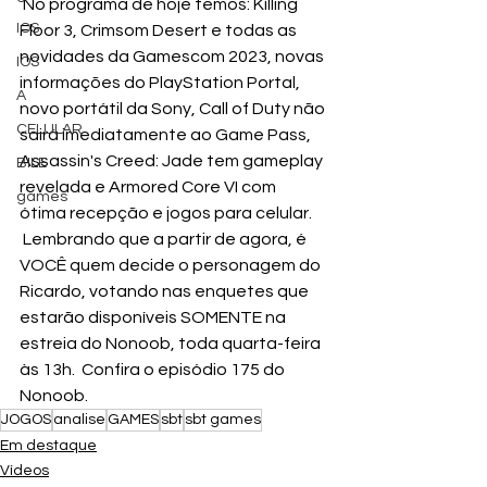
 No programa de hoje temos: Killing 
IOS
Floor 3, Crimsom Desert e todas as 
novidades da Gamescom 2023, novas 
IOS
informações do PlayStation Portal, 
A
novo portátil da Sony, Call of Duty não 
CELULAR
sairá imediatamente ao Game Pass, 
Assassin's Creed: Jade tem gameplay 
BILE
revelada e Armored Core VI com 
games
ótima recepção e jogos para celular. 
 Lembrando que a partir de agora, é 
VOCÊ quem decide o personagem do 
Ricardo, votando nas enquetes que 
estarão disponíveis SOMENTE na 
estreia do Nonoob, toda quarta-feira 
às 13h.  Confira o episódio 175 do 
Nonoob. 
JOGOS
analise
GAMES
sbt
sbt games
Em destaque
Vídeos