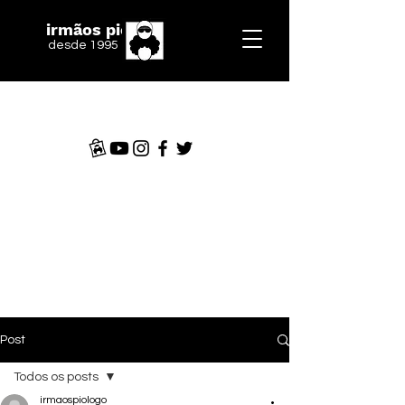
irmãos piologo
desde 1995
Post
Todos os posts
irmaospiologo