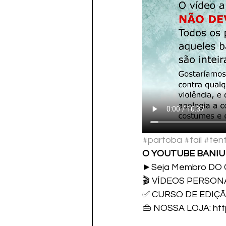
#partoba
#fail
#ten
O YOUTUBE BANIU 
►Seja Membro DO 
🎬 VÍDEOS PERSONAL
✅ CURSO DE EDIÇÃO D
👜 NOSSA LOJA: http