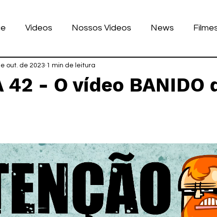
ue
Vídeos
Nossos Vídeos
News
Filme
nhos
e out. de 2023
Tecnologia
1 min de leitura
Corrida
Luke Dog
s
 42 - O vídeo BANIDO 
LULAR
BILE
games
de 5 estrelas.