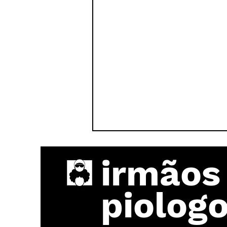
irmãos
piolog