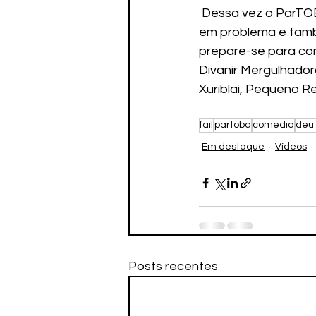
 Dessa vez o ParTOBA foi feito pensando na galera do Mimimi, onde tudo transformam 
em problema e també
prepare-se para conh
Divanir Mergulhadora
Xuriblai, Pequeno Re
fail
partoba
comedia
deu 
Em destaque
Vídeos
Posts recentes