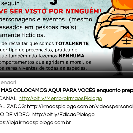
tenaori
MAS COLOCAMOS AQUI PARA VOCÊS enquanto prepar
CANAL: 
http://bit.ly/MembroIrmaosPiologo
IZADOS: http://irmaospiologo.com.br/videospersonal
E VÍDEO: http://bit.ly/EdicaoPiologo 
s://loja.irmaospiologo.com.br