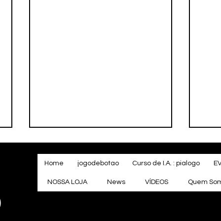
Home
jogodebotao
Curso de I.A. : pialogo
E
NOSSA LOJA
News
VÍDEOS
Quem So
o