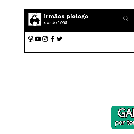
irmãos piologo
desde 1995