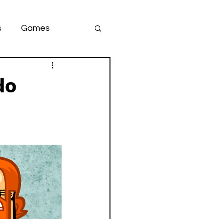
s
Games
team
game
do