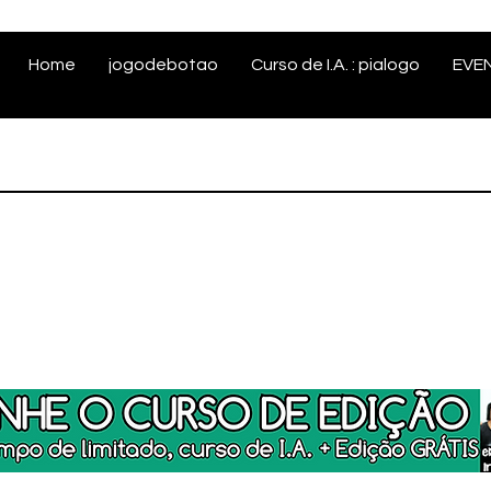
Home
jogodebotao
Curso de I.A. : pialogo
EVE