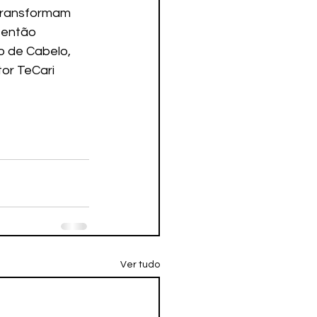
 então 
o de Cabelo, 
or TeCari 
Ver tudo