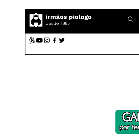
irmãos piologo
desde 1995