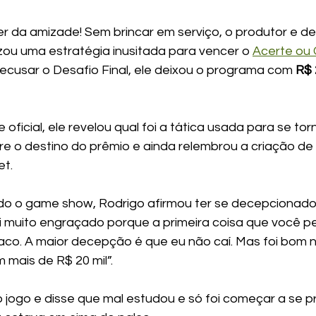
 da amizade! Sem brincar em serviço, o produtor e de
izou uma estratégia inusitada para vencer o 
Acerte ou 
recusar o Desafio Final, ele deixou o programa com 
R$ 
 oficial, ele revelou qual foi a tática usada para se to
e o destino do prêmio e ainda relembrou a criação de
et.
ido o game show, Rodrigo afirmou ter se decepcionad
i muito engraçado porque a primeira coisa que você 
aco. A maior decepção é que eu não caí. Mas foi bom nã
 mais de R$ 20 mil”.
o jogo e disse que mal estudou e só foi começar a se p