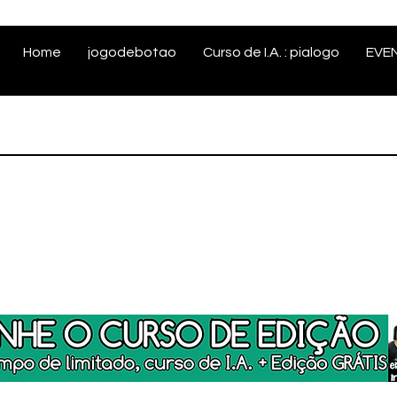
Home
jogodebotao
Curso de I.A. : pialogo
EVE