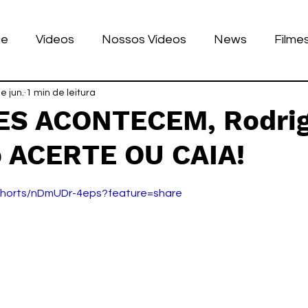
ue
Vídeos
Nossos Vídeos
News
Filme
nhos
e jun.
1 min de leitura
Tecnologia
Corrida
Luke Dog
s
ES ACONTECEM, Rodri
 ACERTE OU CAIA!
LULAR
BILE
games
de 5 estrelas.
shorts/nDmUDr-4eps?feature=share