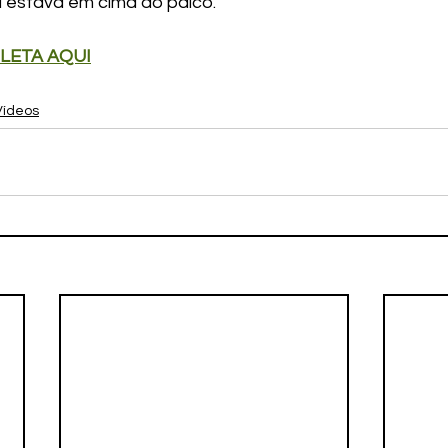
 estava em cima do palco.
LETA AQUI
Vídeos