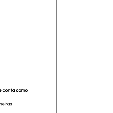
 e conta como 
meiras 