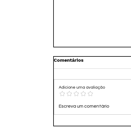
Comentários
Adicione uma avaliação
🚀🏁 DART RACER – O
Escreva um comentário
"STAR WARS GALACTIC
RACER" DA SHOPEE? 😂