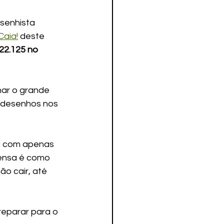
senhista 
Caia!
 deste 
22.125 no 
rnar o grande 
 desenhos nos 
o com apenas 
pensa é como 
o cair, até 
reparar para o 