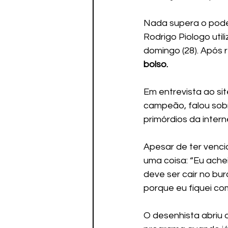
Nada supera o poder
Rodrigo Piologo util
domingo (28). Após 
bolso.
Em entrevista ao site
campeão, falou sobr
primórdios da intern
Apesar de ter venc
uma coisa: “Eu ache
deve ser cair no bur
porque eu fiquei com
O desenhista abriu 