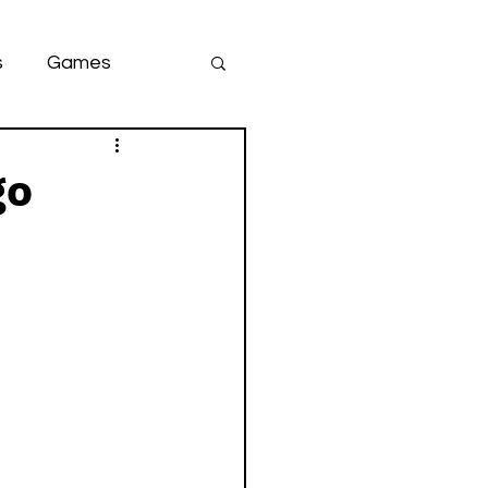
s
Games
team
game
go