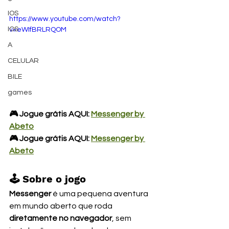
IOS
https://www.youtube.com/watch?
IOS
v=eWIfBRLRQOM
A
CELULAR
BILE
games
🎮 Jogue grátis AQUI: 
Messenger by 
Abeto
🎮 Jogue grátis AQUI: 
Messenger by 
Abeto
🕹️ Sobre o jogo
Messenger
 é uma pequena aventura 
em mundo aberto que roda 
diretamente no navegador
, sem 