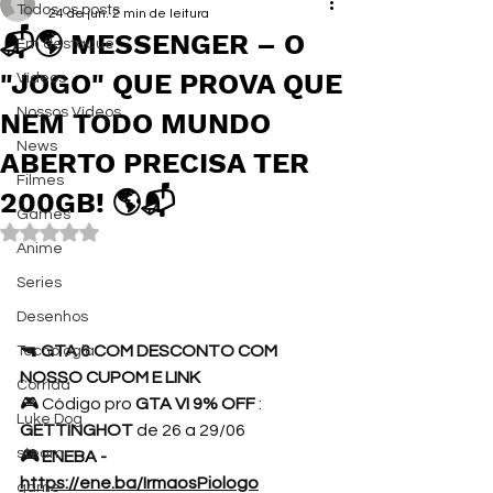
Todos os posts
24 de jun.
2 min de leitura
📬🌎 MESSENGER – O
Em destaque
"JOGO" QUE PROVA QUE
Vídeos
Nossos Vídeos
NEM TODO MUNDO
News
ABERTO PRECISA TER
Filmes
200GB! 🌎📬
Games
Avaliado com NaN de 5 estrelas.
Anime
Series
Desenhos
🔫 GTA 6 COM DESCONTO COM 
Tecnologia
NOSSO CUPOM E LINK 
Corrida
🎮 Código pro 
GTA VI 9% OFF
 : 
Luke Dog
GETTINGHOT 
de 26 a 29/06 
steam
🎮 ENEBA - 
https://ene.ba/IrmaosPiologo
game