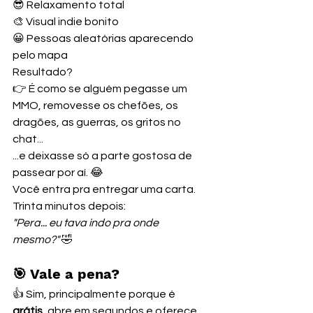
😎 Relaxamento total
🎨 Visual indie bonito
😀 Pessoas aleatórias aparecendo 
pelo mapa
Resultado?
👉 É como se alguém pegasse um 
MMO, removesse os chefões, os 
dragões, as guerras, os gritos no 
chat...
...e deixasse só a parte gostosa de 
passear por aí. 😂
Você entra pra entregar uma carta.
Trinta minutos depois:
"Pera... eu tava indo pra onde 
mesmo?"
 🤣
🎯 Vale a pena?
👍 Sim, principalmente porque é 
grátis
, abre em segundos e oferece 