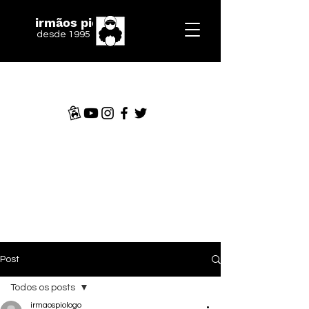
irmãos piologo
desde 1995
Post
Todos os posts
irmaospiologo