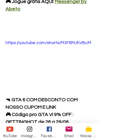
🎮 Jogue grátis AQUI: 
Messenger by 
Abeto
https://youtube.com/shorts/M3F8MJhVBcM
🔫 GTA 6 COM DESCONTO COM 
NOSSO CUPOM E LINK 
🎮 Código pro GTA VI 9% OFF : 
GETTINGHOT de 26 a 29/06 
🎮 ENEBA - 
YouTube
Instagram
Facebook
Email
Nossa Loja
https://ene.ba/IrmaosPiologo