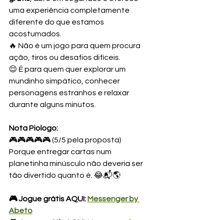
uma experiência completamente 
diferente do que estamos 
acostumados.
🔥 Não é um jogo para quem procura 
ação, tiros ou desafios difíceis.
😌 É para quem quer explorar um 
mundinho simpático, conhecer 
personagens estranhos e relaxar 
durante alguns minutos.
Nota Piologo:
🎮🎮🎮🎮🎮 (5/5 pela proposta)
Porque entregar cartas num 
planetinha minúsculo não deveria ser 
tão divertido quanto é. 😂📬🌎
🎮 Jogue grátis AQUI: 
Messenger by 
Abeto