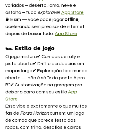
variados – deserto, lama, neve e 
asfalto – tudo 
explorável
. 
App Store
⛽ E sim — você pode jogar 
offline
, 
acelerando sem precisar de internet 
depois de baixar tudo. 
App Store
🏎️ 
Estilo de jogo
O jogo mistura✔ Corridas de rally e 
pista aberta✔ Drift e acrobacias em 
mapas large✔ Exploração tipo mundo 
aberto — não é só “ir do ponto A pro 
B”✔ Customização na garagem pra 
deixar o carro com seu estilo 
App 
Store
Essa vibe é exatamente o que muitos 
fãs de 
Forza Horizon
 curtem: um jogo 
de corrida que parece festa das 
rodas, com trilha, desafios e carros 