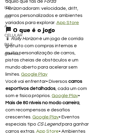
aquilo que fãs de 
Forza 
IOS
Horizon
 adoram: velocidade, drift, 
carros personalizados e ambientes 
IOS
variados para explorar. 
App Store
A
🏁 
O que é o jogo
CELULAR
📱 
Rally Horizon
 é um jogo de corrida 
BILE
gratuito com compras internas e 
muita personalização de carros, 
games
pistas cheias de obstáculos e um 
mundo aberto para acelerar sem 
limites. 
Google Play
Você vai enfrentar• Diversos 
carros 
esportivos detalhados
, cada um com 
som e física próprios. 
Google Play
• 
Mais de 80 níveis no modo carreira
, 
com recompensas e desafios 
crescentes. 
Google Play
• Eventos 
especiais tipo 
CS Legend
 para ganhar 
carros extras. 
App Store
• Ambientes 