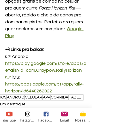
opções 
grátis
 de corrida no celular 
pra quem curte 
Forza Horizon-like
 — 
aberto, rápido e cheio de carros pra 
dominar as pistas. Perfeito pra quem 
quer acelerar sem complicar. 
Google 
Play
📲 
Links pra baixar:
👉 Android: 
https://play.google.com/store/apps/d
etails?id=com.Graypow.RallyHorizon
👉
 iOS: 
https://apps.apple.com/pt/app/rally-
horizon/id6448262022
IOS
ANDROID
CELULAR
APP
CORRIDA
TABLET
Em destaque
Games
News
YouTube
Instagram
Facebook
Email
Nossa Loja