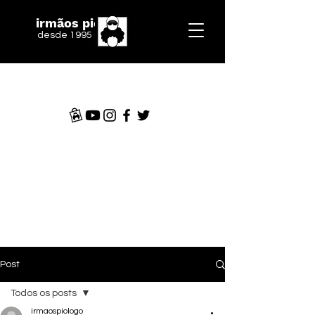
irmãos piologo
desde 1995
Post
Todos os posts
irmaospiologo