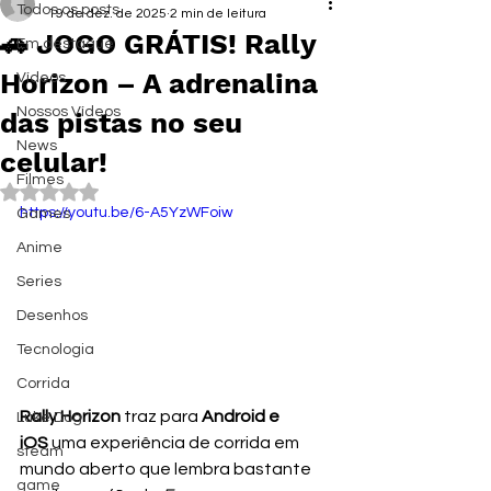
Todos os posts
19 de dez. de 2025
2 min de leitura
🚗 JOGO GRÁTIS! Rally
Em destaque
Horizon – A adrenalina
Vídeos
Nossos Vídeos
das pistas no seu
News
celular!
Filmes
Avaliado com NaN de 5 estrelas.
https://youtu.be/6-A5YzWFoiw
Games
Anime
Series
Desenhos
Tecnologia
Corrida
Rally Horizon
 traz para 
Android e 
Luke Dog
iOS
 uma experiência de corrida em 
steam
mundo aberto que lembra bastante 
game