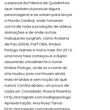
o pessoal da Fábrica de Quadrinhos 
(que também já possuía alguns 
personagens) e se uniram para lançar 
o Mundo Canibal, onde tomaram 
conta de toda a produção de vídeos, 
animações e de onde outras 
maluquices surgiram, como Avaiana 
de Pau (2004), ParTOBA, Irmãos 
Piologo Games e muito mais. Em 2013, 
uma nova fase começou e a dupla 
assumindo oficialmente o nome 
Irmãos Piologo, onde só o nome do 
site mudou, pois continuam ainda 
mais retardas e sem noção do que 
nunca. Confira abaixo, um pouco de 
cada um. Convidado: Rosa & Rosinha : 
http://instagram.com/rodrigopiologo
Apresentação: Ana Rosa Tanos : 
http://instagram.com/anarosatanos