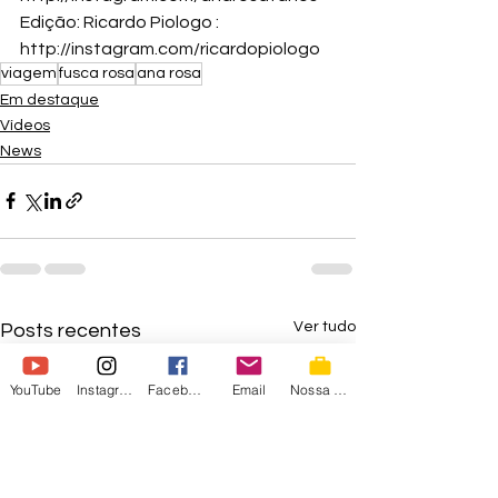
Edição: Ricardo Piologo : 
http://instagram.com/ricardopiologo
viagem
fusca rosa
ana rosa
Em destaque
Vídeos
News
Ver tudo
Posts recentes
YouTube
Instagram
Facebook
Email
Nossa Loja