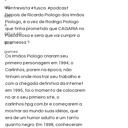
IOS
#entrevista
#fusca
#podcast
Depois de Ricardo Piologo dos Irmãos 
IOS
Piologo, é a vez de Rodrigo Piologo 
A
que tinha prometido que CAGARIA no 
CELULAR
Fusca Rosa e será que vai cumprir a 
promessa ? 
BILE
games
Os Irmãos Piologo criaram seu 
primeiro personagem em 1994, o 
Carlinhos, porem na época, não 
tinham onde mostrar seu trabalho e 
com a chegada definitiva da internet 
em 1995, foi o momento de colocarem 
no ar o seu primeiro site, o 
carlinhos.hpg.com.br
 e começarem a 
mostrar ao mundo suas idéias, que 
era de um humor adulto e um tanto 
quanto negro. Em 1998, conheceram 