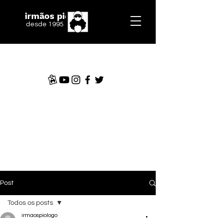
irmãos piologo
desde 1995
Post
Todos os posts
irmaospiologo