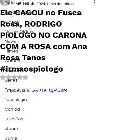
Todos os posts
1 de mai. de 2024
1 min de leitura
Ele CAGOU no Fusca
Em destaque
Rosa, RODRIGO
Vídeos
Nossos Vídeos
PIOLOGO NO CARONA
News
COM A ROSA com Ana
Filmes
Rosa Tanos
Games
#irmaospiologo
Anime
Avaliado com NaN de 5 estrelas.
Series
Desenhos
https://youtu.be/PTB1UpAdSIM
Tecnologia
Corrida
Luke Dog
steam
game