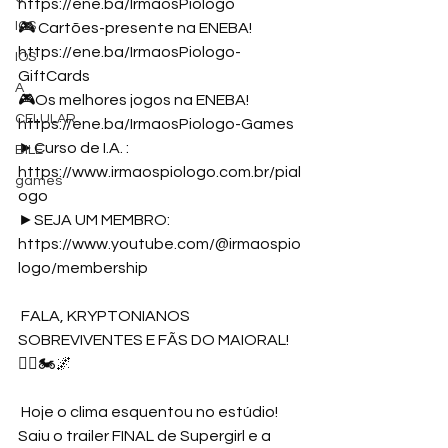
https://ene.ba/IrmaosPiologo
IOS
🎮 Cartões-presente na ENEBA! 
https://ene.ba/IrmaosPiologo-
IOS
GiftCards
A
🎮Os melhores jogos na ENEBA! 
CELULAR
https://ene.ba/IrmaosPiologo-Games
►Curso de I.A. : 
BILE
https://www.irmaospiologo.com.br/pial
games
ogo
►SEJA UM MEMBRO: 
https://www.youtube.com/@irmaospio
logo/membership
 FALA, KRYPTONIANOS 
SOBREVIVENTES E FÃS DO MAIORAL! 
🦸‍♀️🏍️🌌
 Hoje o clima esquentou no estúdio! 
Saiu o trailer FINAL de Supergirl e a 