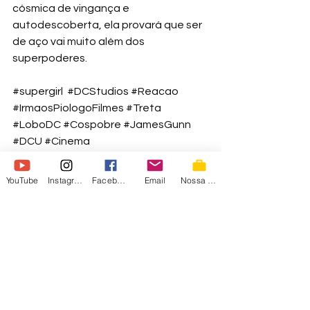
cósmica de vingança e 
autodescoberta, ela provará que ser 
de aço vai muito além dos 
superpoderes. 
#supergirl
#DCStudios
#Reacao
#IrmaosPiologoFilmes
#Treta
#LoboDC
#Cospobre
#JamesGunn
#DCU
#Cinema
#SupergirlWomanOfTomorrow
 🦸‍♀️💥👽
🎬🍿🏍️🐺
YouTube
Instagram
Facebook
Email
Nossa Loja
SUPERMAN
SUPERGIRL
Em destaque
Vídeos
Nossos Vídeos