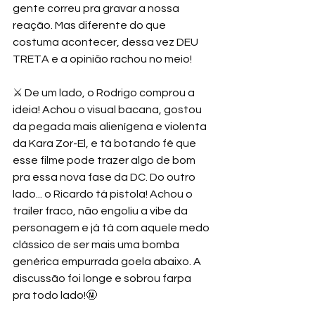
gente correu pra gravar a nossa 
reação. Mas diferente do que 
costuma acontecer, dessa vez DEU 
TRETA e a opinião rachou no meio! 
⚔️ De um lado, o Rodrigo comprou a 
ideia! Achou o visual bacana, gostou 
da pegada mais alienígena e violenta 
da Kara Zor-El, e tá botando fé que 
esse filme pode trazer algo de bom 
pra essa nova fase da DC. Do outro 
lado... o Ricardo tá pistola! Achou o 
trailer fraco, não engoliu a vibe da 
personagem e já tá com aquele medo 
clássico de ser mais uma bomba 
genérica empurrada goela abaixo. A 
discussão foi longe e sobrou farpa 
pra todo lado!🤬