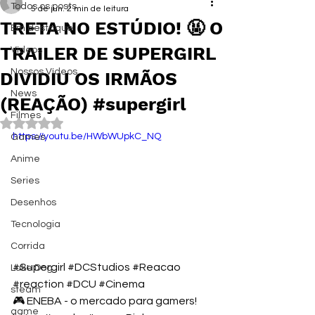
Todos os posts
5 de jun.
2 min de leitura
TRETA NO ESTÚDIO! 🤬 O
Em destaque
TRAILER DE SUPERGIRL
Vídeos
Nossos Vídeos
DIVIDIU OS IRMÃOS
News
(REAÇÃO) #supergirl
Filmes
Avaliado com NaN de 5 estrelas.
https://youtu.be/HWbWUpkC_NQ
Games
Anime
Series
Desenhos
Tecnologia
Corrida
#Supergirl
#DCStudios
#Reacao
Luke Dog
#reaction
#DCU
#Cinema
steam
🎮 ENEBA - o mercado para gamers! 
game