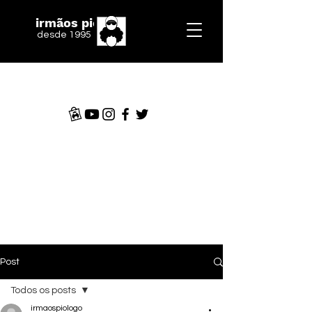
irmãos piologo
desde 1995
Post
Todos os posts
irmaospiologo