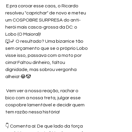
 E pra coroar esse caos, o Ricardo 
resolveu "caprichar" de novo e meteu 
um COSPOBRE SURPRESA do anti-
herói mais casca-grossa da DC: o 
Lobo (O Maioral)! 
🐺🚬 O resultado? Uma bizarrice tão 
sem orçamento que se o próprio Lobo 
visse isso, passava com a moto por 
cima! Faltou dinheiro, faltou 
dignidade, mas sobrou vergonha 
alheia! 😂🤡
 Vem ver a nossa reação, rachar o 
bico com a nossa treta, julgar esse 
cospobre lamentável e decidir quem 
tem razão nessa história! 
👇 Comenta aí: De que lado da força 