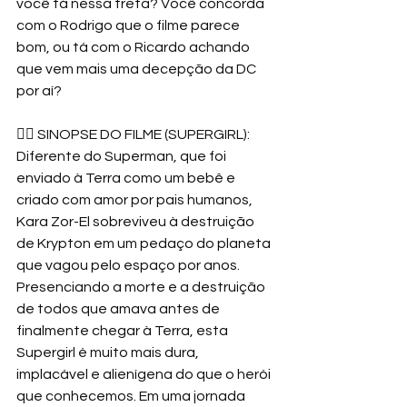
você tá nessa treta? Você concorda 
com o Rodrigo que o filme parece 
bom, ou tá com o Ricardo achando 
que vem mais uma decepção da DC 
por aí? 
🦸‍♀️ SINOPSE DO FILME (SUPERGIRL): 
Diferente do Superman, que foi 
enviado à Terra como um bebê e 
criado com amor por pais humanos, 
Kara Zor-El sobreviveu à destruição 
de Krypton em um pedaço do planeta 
que vagou pelo espaço por anos. 
Presenciando a morte e a destruição 
de todos que amava antes de 
finalmente chegar à Terra, esta 
Supergirl é muito mais dura, 
implacável e alienígena do que o herói 
que conhecemos. Em uma jornada 