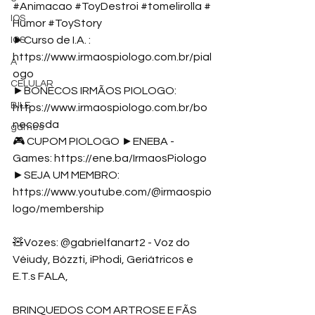
#Animacao
#ToyDestroi
#tomelirolla
#
IOS
Humor
#ToyStory
►Curso de I.A. : 
IOS
https://www.irmaospiologo.com.br/pial
A
ogo
CELULAR
►BONECOS IRMÃOS PIOLOGO: 
BILE
https://www.irmaospiologo.com.br/bo
necosda
games
🎮 CUPOM PIOLOGO ►ENEBA - 
Games: 
https://ene.ba/IrmaosPiologo
►SEJA UM MEMBRO: 
https://www.youtube.com/@irmaospio
logo/membership
🧸Vozes: @gabrielfanart2 - Voz do 
Véiudy, Bózzti, iPhodi, Geriátricos e 
E.T.s FALA, 
BRINQUEDOS COM ARTROSE E FÃS 