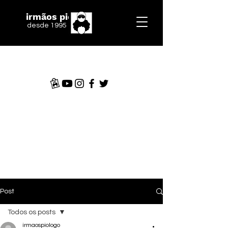
irmãos piologo
desde 1995
Post
Todos os posts
irmaospiologo