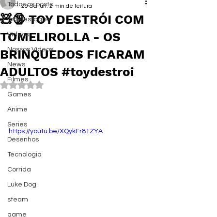
Todos os posts
29 de jun.
2 min de leitura
🧸🔞 TOY DESTRÓI COM
Em destaque
TOMELIROLLA - OS
Vídeos
Nossos Vídeos
BRINQUEDOS FICARAM
News
ADULTOS #toydestroi
Filmes
Avaliado com NaN de 5 estrelas.
Games
Anime
Series
https://youtu.be/XQykFr81ZYA
Desenhos
Tecnologia
Corrida
Luke Dog
steam
game