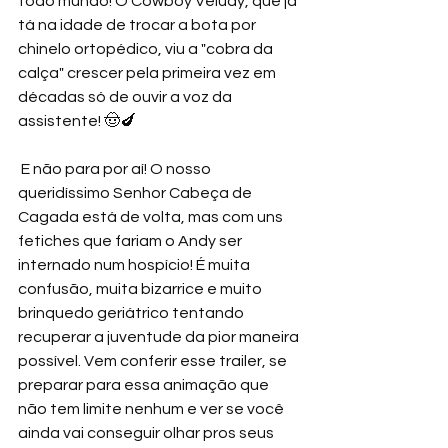
todo mundo! O Cowboy Véiudy, que já 
tá na idade de trocar a bota por 
chinelo ortopédico, viu a "cobra da 
calça" crescer pela primeira vez em 
décadas só de ouvir a voz da 
assistente! 🤠🍆
 E não para por aí! O nosso 
queridíssimo Senhor Cabeça de 
Cagada está de volta, mas com uns 
fetiches que fariam o Andy ser 
internado num hospício! É muita 
confusão, muita bizarrice e muito 
brinquedo geriátrico tentando 
recuperar a juventude da pior maneira 
possível. Vem conferir esse trailer, se 
preparar para essa animação que 
não tem limite nenhum e ver se você 
ainda vai conseguir olhar pros seus 