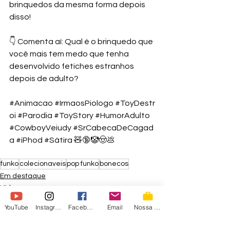
brinquedos da mesma forma depois 
disso! 
👇 Comenta aí: Qual é o brinquedo que 
você mais tem medo que tenha 
desenvolvido fetiches estranhos 
depois de adulto? 
#Animacao
#IrmaosPiologo
#ToyDestr
oi
#Parodia
#ToyStory
#HumorAdulto
#CowboyVeiudy
#SrCabecaDeCagad
a
#iPhod
#Sátira
 🧸🔞🤡🤠💩 
funko
colecionaveis
pop funko
bonecos
Em destaque
Vídeos
Nossos Vídeos
YouTube
Instagram
Facebook
Email
Nossa Loja