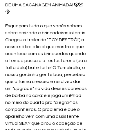
DE UMA SACANAGEM ANIMADA! 🤡🧸
🔞 
Esqueçam tudo o que vocês sabem 
sobre amizade e brincadeiras infantis. 
Chegou o trailer de "TOY DESTRÓI", a 
nossa sátira oficial que mostra o que 
acontece com os brinquedos quando 
o tempo passa e a testosterona (ou a 
falta dela) bate forte! O Tomelirolla, o 
nosso gordinho gente boa, percebeu 
que a turma cresceu e resolveu dar 
um "upgrade" na vida desses bonecos 
de barba na cara: ele joga um iPhod 
no meio do quarto pra "alegrar" os 
companheiros. O problema é que o 
aparelho vem com uma assistente 
virtual SEXY que pirou o cabeção de 