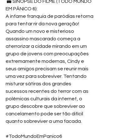
 👻 SINOPSE DO FILME (TODO MUNDO 
EM PÂNICO 6):
A infame franquia de paródias retorna 
para tentar rir da nova geração! 
Quando um novo e misterioso 
assassino mascarado começa a 
aterrorizar a cidade mirando em um 
grupo de jovens com preocupações 
extremamente modernas, Cindy e 
seus amigos precisam se reunir mais 
uma vez para sobreviver. Tentando 
misturar sátiras dos grandes 
sucessos recentes do terror com as 
polêmicas culturais da internet, o 
grupo descobre que sobreviver ao 
cancelamento pode ser tão difícil 
quanto sobreviver a uma facada. 
#TodoMundoEmPanico6