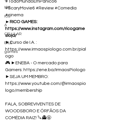
#TodoMundoEmPanico6
IOS
#ScaryMovie6
#Review
#Comedia
#cinema
IOS
►RICO GAMES: 
A
https://www.instagram.com/ricogame
CELULAR
sloja/
►Curso de I.A. : 
BILE
https://www.irmaospiologo.com.br/pial
games
ogo
🎮 ►ENEBA - O mercado para 
Gamers: 
https://ene.ba/IrmaosPiologo
►SEJA UM MEMBRO: 
https://www.youtube.com/@irmaospio
logo/membership
FALA, SOBREVIVENTES DE 
WOODSBORO E ÓRFÃOS DA 
COMÉDIA RAIZ! 🔪👻🤬