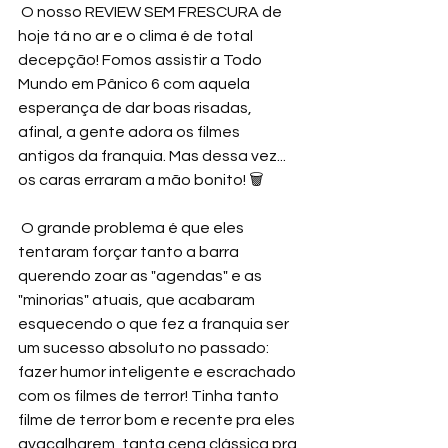
 O nosso REVIEW SEM FRESCURA de 
hoje tá no ar e o clima é de total 
decepção! Fomos assistir a Todo 
Mundo em Pânico 6 com aquela 
esperança de dar boas risadas, 
afinal, a gente adora os filmes 
antigos da franquia. Mas dessa vez... 
os caras erraram a mão bonito! 🗑️
 O grande problema é que eles 
tentaram forçar tanto a barra 
querendo zoar as "agendas" e as 
"minorias" atuais, que acabaram 
esquecendo o que fez a franquia ser 
um sucesso absoluto no passado: 
fazer humor inteligente e escrachado 
com os filmes de terror! Tinha tanto 
filme de terror bom e recente pra eles 
avacalharem, tanta cena clássica pra 