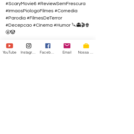
#ScaryMovie6
#ReviewSemFrescura
#IrmaosPiologoFilmes
#Comedia
#Parodia
#FilmesDeTerror
#Decepcao
#Cinema
#Humor
 🔪👻🎬🍿
🤬🤡 
YouTube
Instagram
Facebook
Email
Nossa Loja
REVIEW
CINEMA
COMEDIA
Em destaque
Vídeos
Nossos Vídeos
Ver tudo
Posts recentes