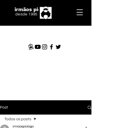
irmãos piologo
desde 1995
Post
Todos os posts
irmaospiologo