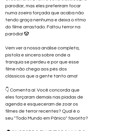
parodiar, mas eles preferiram focar 
numa zoeira forçada que acaba não 
tendo graça nenhuma e deixa o ritmo 
do filme arrastado. Faltou terror na 
paródia! 🤡 
Vem ver a nossa análise completa, 
pistola e sincera sobre onde a 
franquia se perdeu e por que esse 
filme não chega aos pés dos 
clássicos que a gente tanto ama! 
👇 Comenta aí: Você concorda que 
eles forçaram demais nas piadas de 
agenda e esqueceram de zoar os 
filmes de terror recentes? Qual é o 
seu "Todo Mundo em Pânico" favorito?