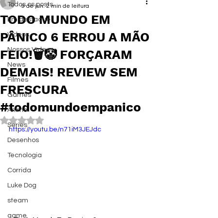
Todos os posts
9 de jun.
2 min de leitura
TODO MUNDO EM
Em destaque
PÂNICO 6 ERROU A MÃO
Vídeos
Nossos Vídeos
FEIO!🗑️🤡 FORÇARAM
News
DEMAIS! REVIEW SEM
Filmes
FRESCURA
Games
#todomundoempanico
Anime
Avaliado com NaN de 5 estrelas.
Series
https://youtu.be/n71iM3JEJdc
Desenhos
Tecnologia
Corrida
Luke Dog
steam
game