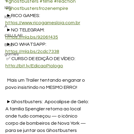
#ghostbusters
#filme
#reaction
IOS
#ghostbustersfrozenempire
 ►RICO GAMES: 
IOS
https://www.ricogamesloja.com.br
A
 ►NO TELEGRAM: 
CELULAR
https://mla.bs/9206f435
 ►NO WHATSAPP: 
BILE
https://mla.bs/2cdc7338
games
 ✅ CURSO DE EDIÇÃO DE VÍDEO: 
http://bit.ly/EdicaoPiologo
  Mais um Trailer tentando enganar o 
povo insistindo no MESMO ERRO! 
 ►Ghostbusters:  Apocalipse de Gelo: 
A família Spengler retorna ao local 
onde tudo começou — o icônico 
corpo de bombeiros de Nova York — 
para se juntar aos Ghostbusters 