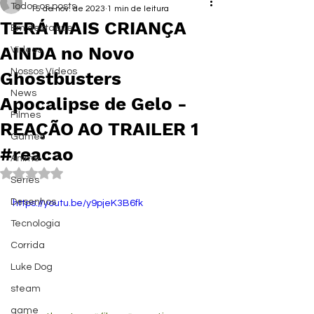
Todos os posts
15 de nov. de 2023
1 min de leitura
TERÁ MAIS CRIANÇA
Em destaque
AINDA no Novo
Vídeos
Nossos Vídeos
Ghostbusters
News
Apocalipse de Gelo -
Filmes
REAÇÃO AO TRAILER 1
Games
#reacao
Anime
Avaliado com NaN de 5 estrelas.
Series
Desenhos
https://youtu.be/y9pjeK3B6fk
Tecnologia
Corrida
Luke Dog
steam
game