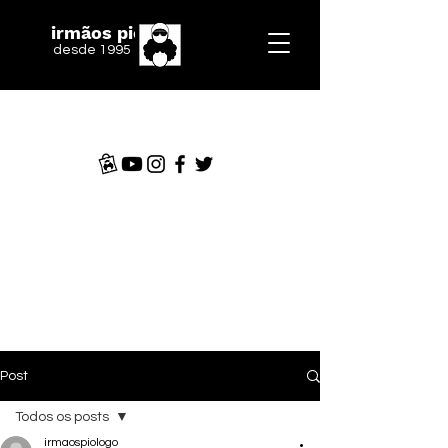
irmãos piologo
desde 1995
Post
Todos os posts
irmaospiologo