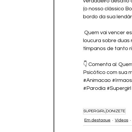
verdadeiro desafio a
(o nosso clássico B
bordo da sua lendári
 Quem vai vencer essa batalha épica do ano? A força do ovo podre barulhento ou a 
loucura sobre duas 
tímpanos de tanto rir
👇 Comenta aí: Quem
Psicótico com sua 
#Animacao
#Irmaos
#Parodia
#Supergirl
SUPERGIRL
DONIZETE
Em destaque
Vídeos