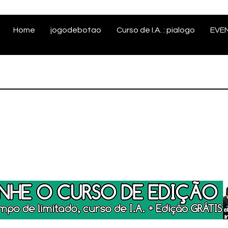
Home
jogodebotao
Curso de I.A. : pialogo
EVE