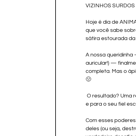
VIZINHOS SURDOS E
Hoje é dia de ANIM
que você sabe sobre
sátira estourada da Su
A nossa queridinha —
auricular!) — finalm
completa. Mas o áp
🤢
 O resultado? Uma reação química bizarra que deu superpoderes astronômicos para ela 
e para o seu fiel es
Com esses poderes "r
deles (ou seja, des