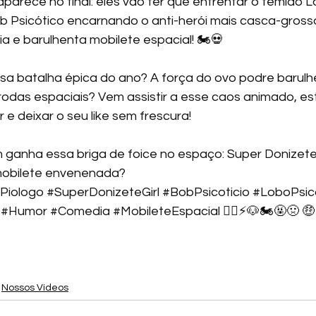
parece no final: eles vão ter que enfrentar o temido L
ob Psicótico encarnando o anti-herói mais casca-gross
a e barulhenta mobilete espacial! 🏍️💀
rodas espaciais? Vem assistir a esse caos animado, es
 e deixar o seu like sem frescura! 
 ganha essa briga de foice no espaço: Super Donizete 
mobilete envenenada? 
Piologo
#SuperDonizeteGirl
#BobPsicoticio
#LoboPsic
#Humor
#Comedia
#MobileteEspacial
 🦸‍♀️⚡🐶🏍️🤬🤢 🤑
Nossos Vídeos