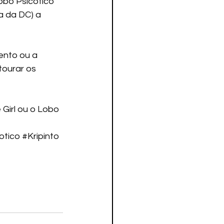
obo Psicótico 
a da DC) a 
tourar os 
Girl ou o Lobo 
otico
#Kripinto