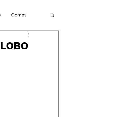
s
Games
team
game
 LOBO