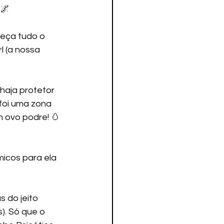
🌌 
eça tudo o 
 (a nossa 
haja protetor 
 foi uma zona 
 ovo podre! 🥚
 do jeito 
). Só que o 