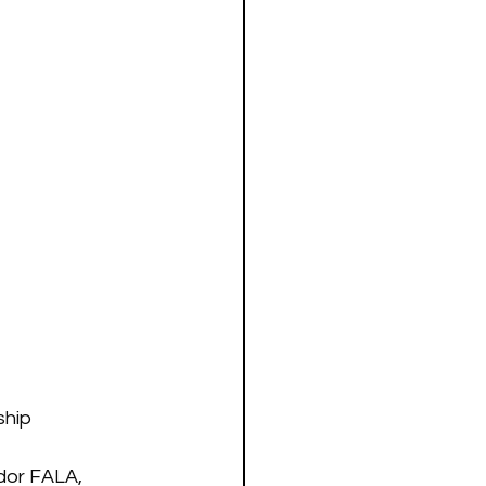
ship
dor FALA, 