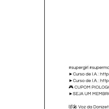
#supergirl
#superm
►Curso de I.A. : 
http
►Curso de I.A. : 
http
🎮 CUPOM PIOLOGO
►SEJA UM MEMBRO
🤣🎤 Voz da Donizete