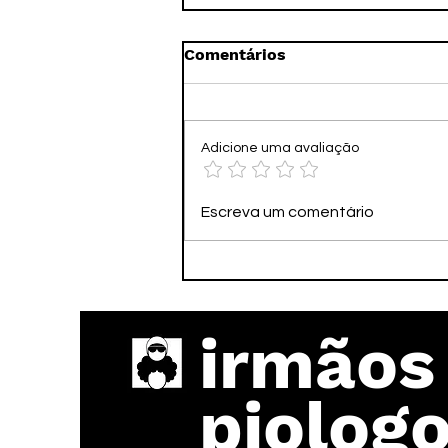
Comentários
Adicione uma avaliação
🏈💰 Simulador do Álbum
Escreva um comentário
da Copa – Sports Card
Shop Simulator 🎮🔥
Review Rápido
irmãos
piolog