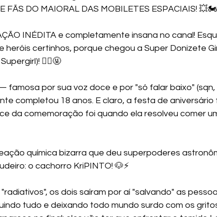
 FÃS DO MAIORAL DAS MOBILETES ESPACIAIS! 💥🏍️
AÇÃO INÉDITA e completamente insana no canal! Esqu
 heróis certinhos, porque chegou a Super Donizete Girl
pergirl)! 🦸‍♀️🤬
 famosa por sua voz doce e por "só falar baixo" (sqn, 
ente completou 18 anos. E claro, a festa de aniversário
ice da comemoração foi quando ela resolveu comer um
cudeiro: o cachorro KriPINTO! 🐶⚡ 
adiativos", os dois saíram por aí "salvando" as pessoas
truindo tudo e deixando todo mundo surdo com os gritos