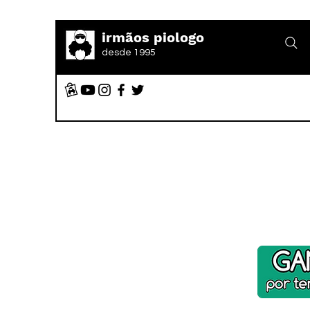
irmãos piologo
desde 1995