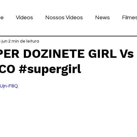
ue
Vídeos
Nossos Vídeos
News
Filme
nhos
 jun
2 min de leitura
Tecnologia
Corrida
Luke Dog
s
UPER DOZINETE GIRL Vs
CO #supergirl
LULAR
BILE
games
de 5 estrelas.
CUjn-F8Q