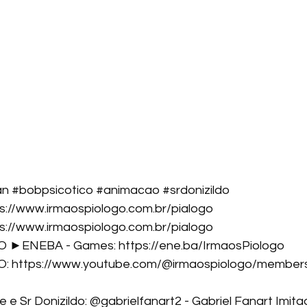
an
#bobpsicotico
#animacao
#srdonizildo
s://www.irmaospiologo.com.br/pialogo
s://www.irmaospiologo.com.br/pialogo
 ►ENEBA - Games: 
https://ene.ba/IrmaosPiologo
: 
https://www.youtube.com/@irmaospiologo/member
 e Sr Donizildo: @gabrielfanart2 - Gabriel Fanart Imita