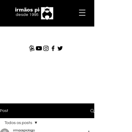
irmãos piologo
desde 1995
Post
Todos os posts
irmaospiologo