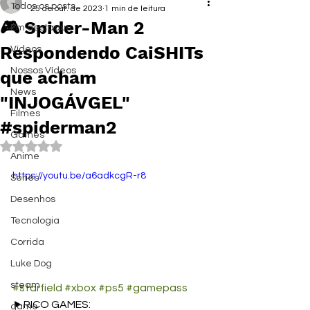
Todos os posts
25 de out. de 2023
1 min de leitura
🎮 Spider-Man 2
Em destaque
Respondendo CaiSHITs
Vídeos
Nossos Vídeos
que acham
News
"INJOGÁVGEL"
Filmes
#spiderman2
Games
Avaliado com NaN de 5 estrelas.
Anime
https://youtu.be/a6adkcgR-r8
Series
Desenhos
Tecnologia
Corrida
Luke Dog
steam
#starfield
#xbox
#ps5
#gamepass
►RICO GAMES: 
game