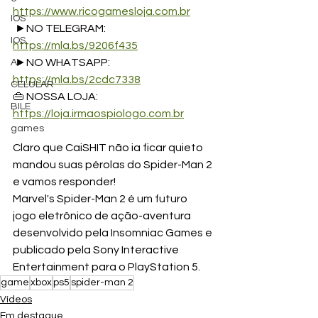
https://www.ricogamesloja.com.br
IOS
 ►NO TELEGRAM: 
IOS
https://mla.bs/9206f435
 ►NO WHATSAPP: 
A
https://mla.bs/2cdc7338
CELULAR
👜 NOSSA LOJA: 
BILE
https://loja.irmaospiologo.com.br
games
Claro que CaiSHIT não ia ficar quieto 
mandou suas pérolas do Spider-Man 2 
e vamos responder!  
Marvel's Spider-Man 2 é um futuro 
jogo eletrônico de ação-aventura 
desenvolvido pela Insomniac Games e 
publicado pela Sony Interactive 
Entertainment para o PlayStation 5.
game
xbox
ps5
spider-man 2
Vídeos
Em destaque