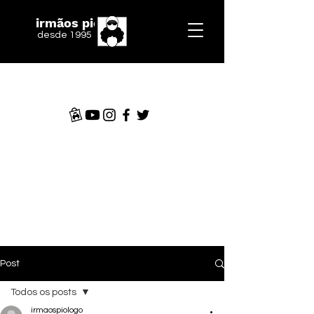
irmãos piologo
desde 1995
Post
Todos os posts
irmaospiologo