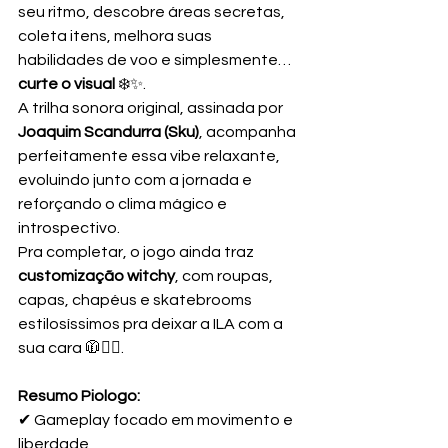
seu ritmo, descobre áreas secretas, 
coleta itens, melhora suas 
habilidades de voo e simplesmente… 
curte o visual
 ❄️✨.
A trilha sonora original, assinada por 
Joaquim Scandurra (Sku)
, acompanha 
perfeitamente essa vibe relaxante, 
evoluindo junto com a jornada e 
reforçando o clima mágico e 
introspectivo.
Pra completar, o jogo ainda traz 
customização witchy
, com roupas, 
capas, chapéus e skatebrooms 
estilosíssimos pra deixar a ILA com a 
sua cara 🧥🧙‍♀️.
Resumo Piologo:
✔ Gameplay focado em movimento e 
liberdade