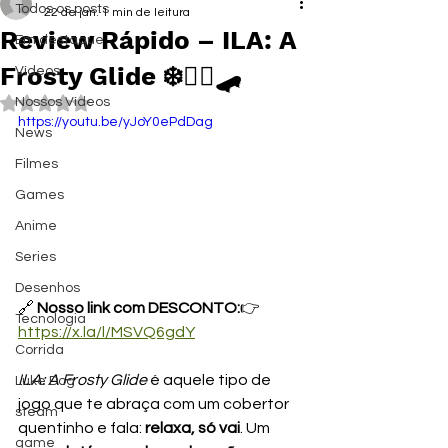
Todos os posts
22 de jan.
1 min de leitura
Review Rápido – ILA: A
Em destaque
Frosty Glide ❄️🧙‍♀️🛹
Vídeos
Avaliado com NaN de 5 estrelas.
Nossos Vídeos
https://youtu.be/yJoY0ePdDag
News
Filmes
Games
Anime
Series
Desenhos
🔗 
Nosso link com DESCONTO:
👉 
Tecnologia
https://x.la/l/MSVQ6gdY
Corrida
ILA: A Frosty Glide
 é aquele tipo de 
Luke Dog
jogo que te abraça com um cobertor 
steam
quentinho e fala: 
relaxa, só vai
. Um 
game