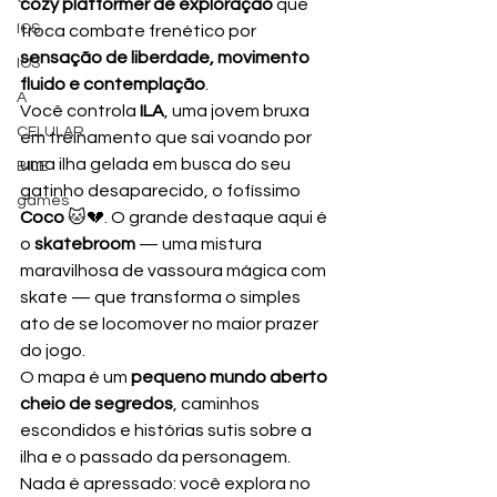
cozy platformer de exploração
 que 
IOS
troca combate frenético por 
sensação de liberdade, movimento 
IOS
fluido e contemplação
.
A
Você controla 
ILA
, uma jovem bruxa 
CELULAR
em treinamento que sai voando por 
uma ilha gelada em busca do seu 
BILE
gatinho desaparecido, o fofíssimo 
games
Coco
 🐱💔. O grande destaque aqui é 
o 
skatebroom
 — uma mistura 
maravilhosa de vassoura mágica com 
skate — que transforma o simples 
ato de se locomover no maior prazer 
do jogo.
O mapa é um 
pequeno mundo aberto 
cheio de segredos
, caminhos 
escondidos e histórias sutis sobre a 
ilha e o passado da personagem. 
Nada é apressado: você explora no 