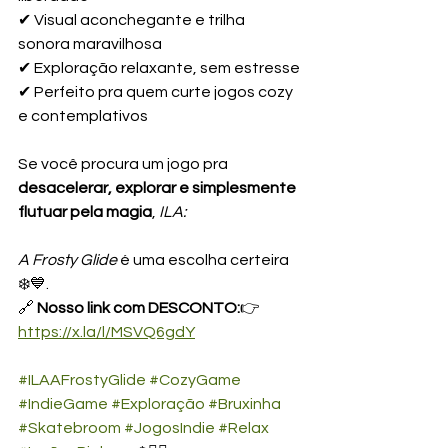
✔ Visual aconchegante e trilha 
sonora maravilhosa
✔ Exploração relaxante, sem estresse
✔ Perfeito pra quem curte jogos cozy 
e contemplativos
Se você procura um jogo pra 
desacelerar, explorar e simplesmente 
flutuar pela magia
, 
ILA: 
A Frosty Glide
 é uma escolha certeira 
❄️💙.
🔗 
Nosso link com DESCONTO:
👉 
https://x.la/l/MSVQ6gdY
#ILAAFrostyGlide
#CozyGame
#IndieGame
#Exploração
#Bruxinha
#Skatebroom
#JogosIndie
#Relax