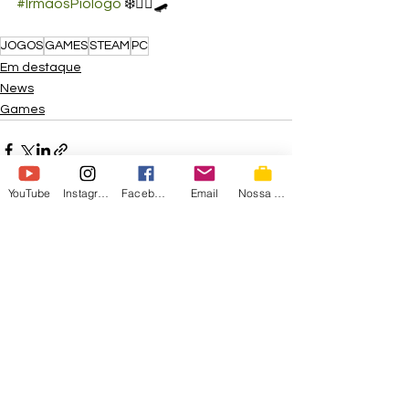
#IrmãosPiologo
 ❄️🧙‍♀️🛹
JOGOS
GAMES
STEAM
PC
Em destaque
News
Games
YouTube
Instagram
Facebook
Email
Nossa Loja
Ver tudo
Posts recentes