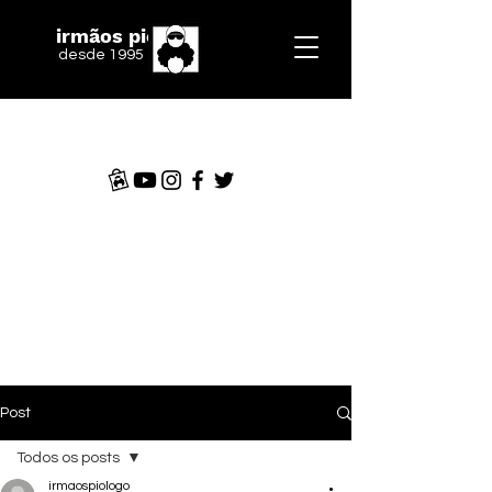
irmãos piologo
desde 1995
Post
Todos os posts
irmaospiologo