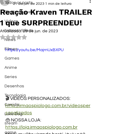
Todos os posts
21 de jun. de 2023
1 min de leitura
Reação Kraven TRAILER
Em destaque
1 que SURPREENDEU!
Vídeos
Nossos Vídeos
Atualizado:
29 de jun. de 2023
Avaliado com NaN de 5 estrelas.
News
Filmes
https://youtu.be/MajrnUxBXPU
Games
Anime
Series
Desenhos
Tecnologia
🎬 VÍDEOS PERSONALIZADOS: 
Corrida
http://irmaospiologo.com.br/videosper
sonalizados
Luke Dog
👜 NOSSA LOJA: 
steam
https://loja.irmaospiologo.com.br
game