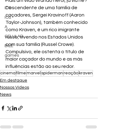
Mais um vilão virando herói, já viu né? 
Descendente de uma família de 
IOS
caçadores, Sergei Kravinoff (Aaron 
IOS
Taylor-Johnson), também conhecido 
A
como Kraven, é um rico imigrante 
CELULAR
russo, vivendo nos Estados Unidos 
com sua família (Russel Crowe). 
BILE
Compulsivo, ele ostenta o título de 
games
maior caçador do mundo e as más 
influências estão ao seu redor.
cinema
filme
marvel
spiderman
reação
kraven
Em destaque
Nossos Vídeos
News