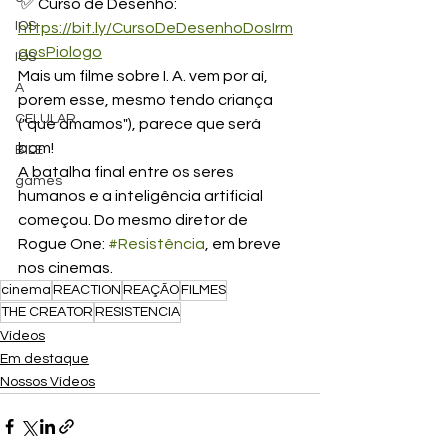
 ✅ Curso de Desenho: 
IOS
https://bit.ly/CursoDeDesenhoDosIrm
aosPiologo
IOS
Mais um filme sobre I. A. vem por aí, 
A
porem esse, mesmo tendo criança 
CELULAR
("que amamos"), parece que será 
bom! 
BILE
A batalha final entre os seres 
games
humanos e a inteligência artificial 
começou. Do mesmo diretor de 
Rogue One: 
#Resistência
, em breve 
nos cinemas. 
cinema
REACTION
REAÇÃO
FILMES
THE CREATOR
RESISTENCIA
Vídeos
Em destaque
Nossos Vídeos