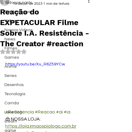
Todos os posts
19 de jul. de 2023
1 min de leitura
Reação do
Em destaque
EXPETACULAR Filme
Vídeos
Nossos Vídeos
Sobre I.A. Resistência -
News
The Creator #reaction
Filmes
Avaliado com NaN de 5 estrelas.
Games
https://youtu.be/Xu_R6Z59YCw
Anime
Series
Desenhos
Tecnologia
Corrida
#Resistencia
#Reacao
#ai
#ia
Luke Dog
👜 NOSSA LOJA: 
steam
https://loja.irmaospiologo.com.br
game