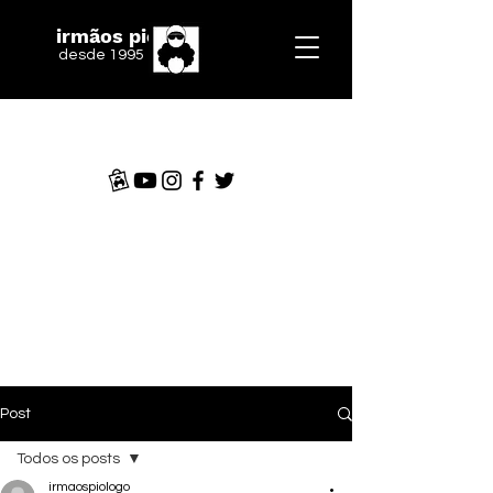
irmãos piologo
desde 1995
Post
Todos os posts
irmaospiologo