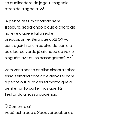
só publicadora de jogo. É tragédia 
atrás de tragédia! 🤡
 A gente fez um catadão sem 
frescura, separando o que é choro de 
hater e o que é fato real e 
preocupante. Será que o XBOX vai 
conseguir tirar um coelho da cartola 
ou o barco verde já afundou de vez e 
ninguém avisou os passageiros? 🚢💥
Vem ver a nossa análise sincera sobre 
essa semana caótica e debater com 
a gente o futuro dessa marca que a 
gente tanto curte (mas que tá 
testando a nossa paciência)! 
👇 Comenta aí: 
Você acha que o Xbox vai acabar de 