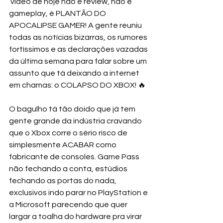
 vídeo de hoje não é review, não é 
gameplay, é PLANTÃO DO 
APOCALIPSE GAMER! A gente reuniu 
todas as notícias bizarras, os rumores 
fortíssimos e as declarações vazadas 
da última semana para falar sobre um 
assunto que tá deixando a internet 
em chamas: o COLAPSO DO XBOX! 🔥 
O bagulho tá tão doido que já tem 
gente grande da indústria cravando 
que o Xbox corre o sério risco de 
simplesmente ACABAR como 
fabricante de consoles. Game Pass 
não fechando a conta, estúdios 
fechando as portas do nada, 
exclusivos indo parar no PlayStation e 
a Microsoft parecendo que quer 
largar a toalha do hardware pra virar 