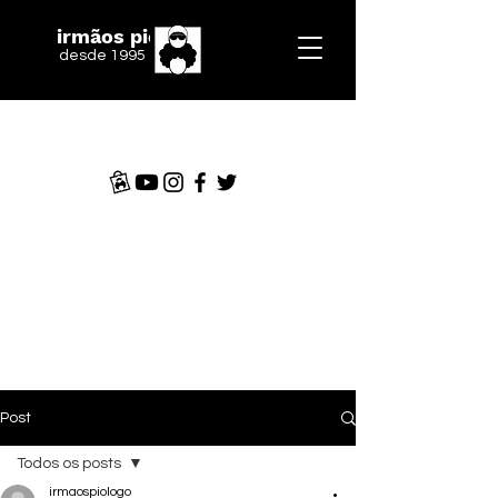
irmãos piologo
desde 1995
Post
Todos os posts
irmaospiologo