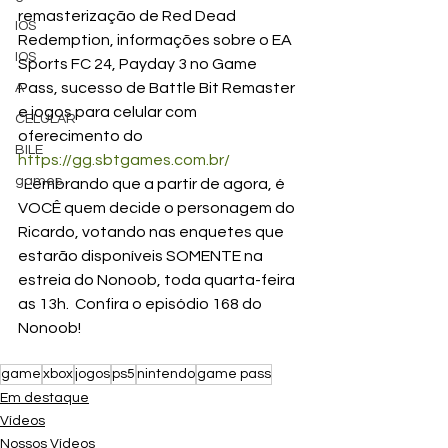
remasterização de Red Dead 
IOS
Redemption, informações sobre o EA 
IOS
Sports FC 24, Payday 3 no Game 
Pass, sucesso de Battle Bit Remaster 
A
e jogos para celular com 
CELULAR
oferecimento do 
BILE
https://gg.sbtgames.com.br/
games
  Lembrando que a partir de agora, é 
VOCÊ quem decide o personagem do 
Ricardo, votando nas enquetes que 
estarão disponíveis SOMENTE na 
estreia do Nonoob, toda quarta-feira 
as 13h.  Confira o episódio 168 do 
Nonoob! 
game
xbox
jogos
ps5
nintendo
game pass
Em destaque
Vídeos
Nossos Vídeos