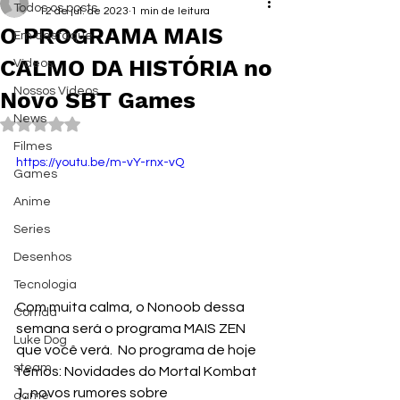
Todos os posts
12 de jul. de 2023
1 min de leitura
O PROGRAMA MAIS
Em destaque
CALMO DA HISTÓRIA no
Vídeos
Nossos Vídeos
Novo SBT Games
News
Avaliado com NaN de 5 estrelas.
Filmes
https://youtu.be/m-vY-rnx-vQ
Games
Anime
Series
Desenhos
Tecnologia
Com muita calma, o Nonoob dessa 
Corrida
semana será o programa MAIS ZEN 
Luke Dog
que você verá.  No programa de hoje 
steam
temos: Novidades do Mortal Kombat 
1, novos rumores sobre 
game