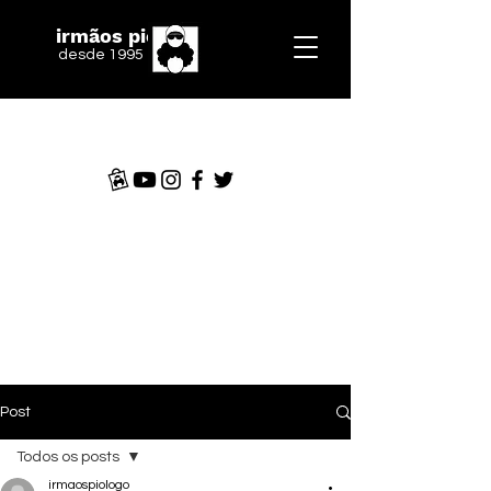
irmãos piologo
desde 1995
Post
Todos os posts
irmaospiologo