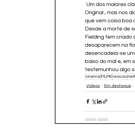
 Um dos maiores clássicos de filmes de Terror, recebe mais uma continuação direta do 
Original , mas nos 
que vem coisa boa ai
Desde a morte de su
Fielding tem criado 
desaparecem na flor
desencadeia-se uma 
baixo do mal e, em 
testemunhou algo se
cinema
FILME
reacao
netf
Vídeos
Em destaque