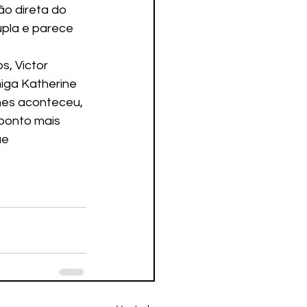
upla e parece 
, Victor 
iga Katherine 
hes aconteceu, 
ponto mais 
ue 