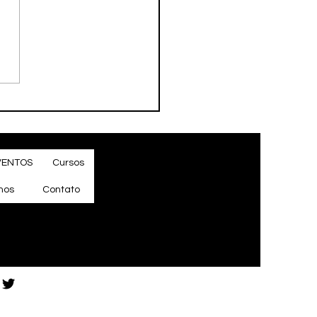
 RATCHET & CLANK
RA NO CELULAR?
GER RUMBLE
VENTOS
Cursos
mos
Contato