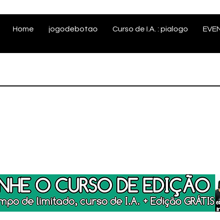
Home
jogodebotao
Curso de I.A. : pialogo
EVE