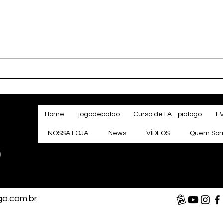
POR QUE FLOPOU? 📉 O
🔧⚡
FRACASSO DE HALO
AGO
CAMPAIGN EVOLVED EM
RAN
TODAS AS PLATAFORMAS!
#halocampaignevolved
Home
jogodebotao
Curso de I.A. : pialogo
E
NOSSA LOJA
News
VÍDEOS
Quem So
o
go.com.br