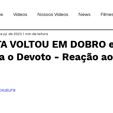
ue
Vídeos
Nossos Vídeos
News
Filme
nhos
e jul. de 2023
Tecnologia
1 min de leitura
Corrida
Luke Dog
s
TA VOLTOU EM DOBRO 
a o Devoto - Reação ao
LULAR
BILE
games
de 5 estrelas.
rOXzEuT8