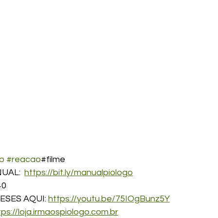
o
#reacao
#filme 
UAL:  
https://bit.ly/manualpiologo
40
ESES AQUI: 
https://youtu.be/75IOgBunz5Y
tps://loja.irmaospiologo.com.br