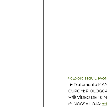
#oExorcistaODevot
  ►Tratamento MAN
 CUPOM: PIOLOGO
 ✂🔴 VÍDEO DE 10 M
 👜 NOSSA LOJA: 
ht