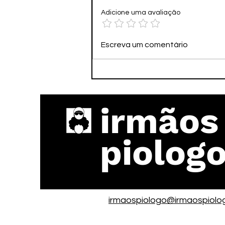
Adicione uma avaliação
🌆🏗️ ECO CITY –
Escreva um comentário
CONSTRUA SUA CIDADE E
FIQUE RICO SEM SAIR DO
CELULAR!
irmãos
piolog
irmaospiologo@irmaospiolo