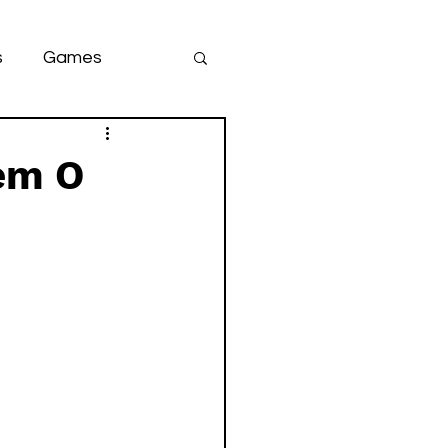
s
Games
team
game
em O