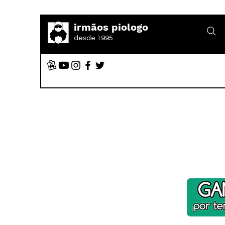
irmãos piologo
desde 1995