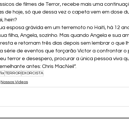
dias de hoje, só que dessa vez o capeta vem em dose d
, hein? 
a esposa grávida em um terremoto no Haiti, há 12 anos
sua filha, Angela, sozinho. Mas quando Angela e sua am
esta e retornam três dias depois sem lembrar o que l
série de eventos que forçarão Victor a confrontar o 
seu terror e desespero, procurar a única pessoa viva q
melhante antes: Chris MacNeil”.
lix
TERROR
EXORCISTA
Nossos Vídeos