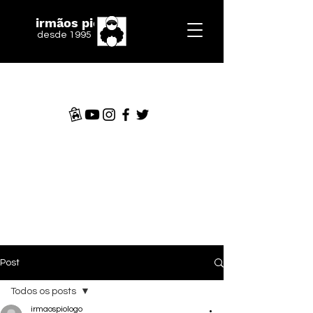
irmãos piologo
desde 1995
Post
Todos os posts
irmaospiologo