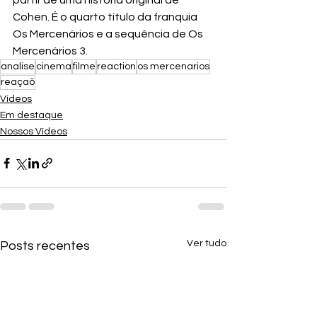
Cohen. É o quarto título da franquia 
Os Mercenários e a sequência de Os 
Mercenários 3.
analise
cinema
filme
reaction
os mercenarios
reaçaõ
Vídeos
Em destaque
Nossos Vídeos
Ver tudo
Posts recentes