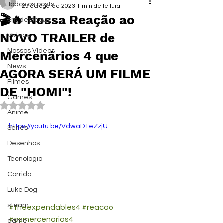
Todos os posts
29 de ago. de 2023
1 min de leitura
🎬🔥 Nossa Reação ao
Em destaque
NOVO TRAILER de
Vídeos
Nossos Vídeos
Mercenários 4 que
News
AGORA SERÁ UM FILME
Filmes
DE "HOMI"!
Games
Avaliado com NaN de 5 estrelas.
Anime
https://youtu.be/VdwaD1eZzjU
Series
Desenhos
Tecnologia
Corrida
Luke Dog
steam
#theexpendables4
#reacao
#osmercenarios4
game