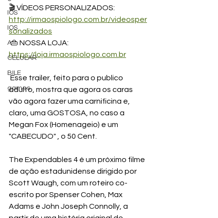
🎬 VÍDEOS PERSONALIZADOS: 
IOS
http://irmaospiologo.com.br/videosper
IOS
sonalizados
 👜 NOSSA LOJA: 
A
https://loja.irmaospiologo.com.br
CELULAR
BILE
 Esse trailer, feito para o publico 
games
adulto, mostra que agora os caras 
vão agora fazer uma carnificina e, 
claro, uma GOSTOSA, no caso a 
Megan Fox (Homenageio) e um 
"CABECUDO" , o 50 Cent. 
The Expendables 4 é um próximo filme 
de ação estadunidense dirigido por 
Scott Waugh, com um roteiro co-
escrito por Spenser Cohen, Max 
Adams e John Joseph Connolly, a 
partir de uma história original de 