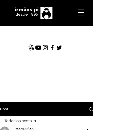
irmãos piologo
desde 1995
Post
Todos os posts
irmaospiologo