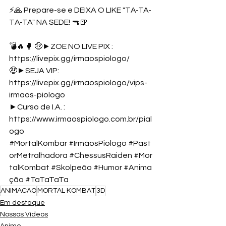
⚡🙏 Prepare-se e DEIXA O LIKE "TA-TA-
TA-TA" NA SEDE! 🔫🍺 
💣🔥🥊 🤑►ZOE NO LIVE PIX : 
https://livepix.gg/irmaospiologo/
🤑►SEJA VIP: 
https://livepix.gg/irmaospiologo/vips-
irmaos-piologo
►Curso de I.A. : 
https://www.irmaospiologo.com.br/pial
ogo
#MortalKombar
#IrmãosPiologo
#Past
orMetralhadora
#ChessusRaiden
#Mor
talKombat
#Skolpeão
#Humor
#Anima
ção
#TaTaTaTa
ANIMACAO
MORTAL KOMBAT
3D
Em destaque
Nossos Vídeos
Anime