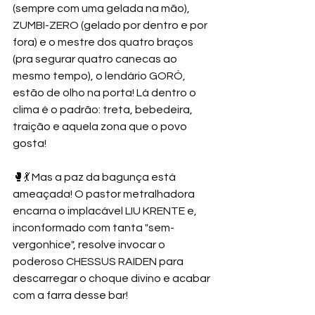
(sempre com uma gelada na mão), 
ZUMBI-ZERO (gelado por dentro e por 
fora) e o mestre dos quatro braços 
(pra segurar quatro canecas ao 
mesmo tempo), o lendário GORÓ, 
estão de olho na porta! Lá dentro o 
clima é o padrão: treta, bebedeira, 
traição e aquela zona que o povo 
gosta! 
🥊💃 Mas a paz da bagunça está 
ameaçada! O pastor metralhadora 
encarna o implacável LIU KRENTE e, 
inconformado com tanta "sem-
vergonhice", resolve invocar o 
poderoso CHESSUS RAIDEN para 
descarregar o choque divino e acabar 
com a farra desse bar! 