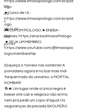
https://www.irmaospiologo.com.br/pial
IOS
ogo
►Curso de I.A. : 
IOS
https://www.irmaospiologo.com.br/pial
A
ogo
CELULAR
🎮 CUPOM PIOLOGO ►ENEBA - 
Games: 
https://ene.ba/IrmaosPiologo
BILE
 ►SEJA UM MEMBRO: 
games
https://www.youtube.com/@irmaospio
logo/membership
Esqueça o torneio nas sombras! A 
porradaria agora é no bar mais mal 
frequentado do universo: o MORTAL 
KOMBAR! 
🍻🔥 Um lugar onde a única regra é 
beber até cair e religioso não entra 
nem pra pedir um copo d'água! Os 
seguranças da pesada SKOLPEÃO 