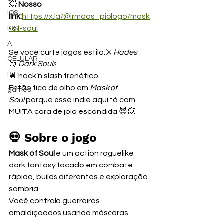
💥 
Nosso 
IOS
link:
https://x.la/@irmaos_piologo/mask
-of-soul
IOS
A
Se você curte jogos estilo:⚔️ 
Hades
CELULAR
👹 
Dark Souls
BILE
🔥 hack’n slash frenético
Então fica de olho em 
Mask of 
games
Soul
 porque esse indie aqui tá com 
MUITA cara de joia escondida 😈💥
💀 Sobre o jogo
Mask of Soul
 é um action roguelike 
dark fantasy focado em combate 
rápido, builds diferentes e exploração 
sombria.
Você controla guerreiros 
amaldiçoados usando máscaras 