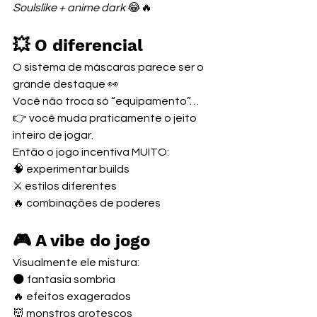
Soulslike + anime dark
 😂🔥
💥 O diferencial
O sistema de máscaras parece ser o 
grande destaque 👀
Você não troca só “equipamento”…
👉 você muda praticamente o jeito 
inteiro de jogar.
Então o jogo incentiva MUITO:
🧠 experimentar builds
⚔️ estilos diferentes
🔥 combinações de poderes
🎮 A vibe do jogo
Visualmente ele mistura:
🌑 fantasia sombria
🔥 efeitos exagerados
👹 monstros grotescos