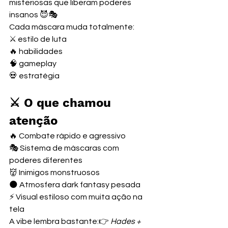
misteriosas que liberam poderes 
insanos 😈🎭
Cada máscara muda totalmente:
⚔️ estilo de luta
🔥 habilidades
🧠 gameplay
💀 estratégia
⚔️ O que chamou 
atenção
🔥 Combate rápido e agressivo
🎭 Sistema de máscaras com 
poderes diferentes
👹 Inimigos monstruosos
🌑 Atmosfera dark fantasy pesada
⚡ Visual estiloso com muita ação na 
tela
A vibe lembra bastante:👉 
Hades + 