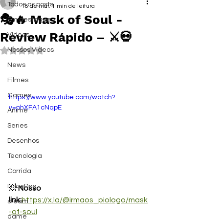
Todos os posts
18 de mai.
1 min de leitura
🎭🔥 Mask of Soul -
Em destaque
Review Rápido – ⚔️💀
Vídeos
Avaliado com NaN de 5 estrelas.
Nossos Vídeos
News
Filmes
Games
https://www.youtube.com/watch?
v=phXFA1cNqpE
Anime
Series
Desenhos
Tecnologia
Corrida
Luke Dog
💥 
Nosso 
link:
https://x.la/@irmaos_piologo/mask
steam
-of-soul
game