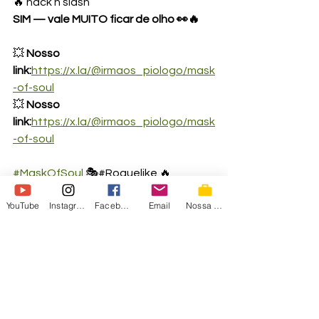
🔥 hack’n slash
SIM — vale MUITO ficar de olho 👀🔥
💥 
Nosso 
link:
https://x.la/@irmaos_piologo/mask
-of-soul
💥 
Nosso 
link:
https://x.la/@irmaos_piologo/mask
-of-soul
#MaskOfSoul
 🎭#Roguelike 🔥
#DarkFantasy 💀#HackAndSlash 
YouTube
Instagram
Facebook
Email
Nossa Loja
⚔️#Steam 🎮#IrmaosPiologo 💥
GAMES
2D
Steam
SOULS
Roguelike
Em destaque
News
Games