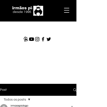
irmãos piologo
desde 1995
Post
Todos os posts
irmaospiologo