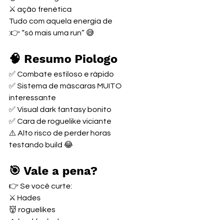
⚔️ ação frenética
Tudo com aquela energia de
:👉 “só mais uma run” 😅
🧠 Resumo Piologo
✅ Combate estiloso e rápido
✅ Sistema de máscaras MUITO 
interessante
✅ Visual dark fantasy bonito
✅ Cara de roguelike viciante
⚠️ Alto risco de perder horas 
testando build 😂
🎯 Vale a pena?
👉 Se você curte:
⚔️ Hades
👹 roguelikes