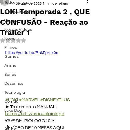
Todos os posts
1 de ago. de 2023
1 min de leitura
LOKI Temporada 2 , QUE
Em destaque
CONFUSÃO - Reação ao
Vídeos
Nossos Vídeos
Trailer 1
News
Avaliado com NaN de 5 estrelas.
Filmes
https://youtu.be/BhkPp-ffx0s
Games
Anime
Series
Desenhos
Tecnologia
#LOKI
#MARVEL
#DISNEYPLUS
Corrida
►Tratamento MANUAL:  
Luke Dog
https://bit.ly/manualpiologo
steam
 CUPOM: PIOLOGO40 ✂
🔴 VÍDEO DE 10 MESES AQUI: 
game