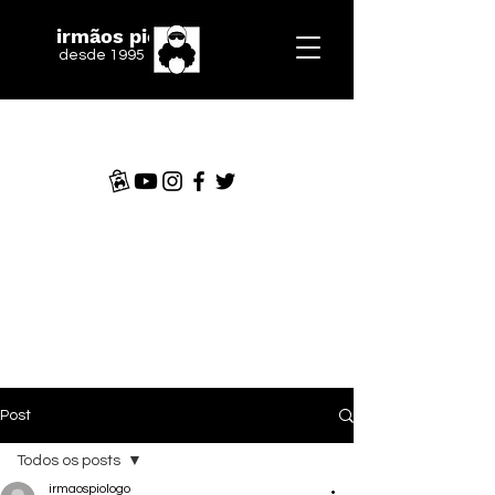
irmãos piologo
desde 1995
Post
Todos os posts
irmaospiologo