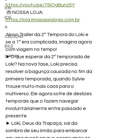
https://youtu.be/75IOgBunz5Y
IOS
 👜 NOSSA LOJA: 
IOS
https://loja.irmaospiologo.com.br
A
 Novo Trailer da 2ª Tempora do Loki e 
CELULAR
se a 1ª era complicada, imagina agora 
BILE
com viagem no tempo! 
games
►O que esperar da 2ª temporada de 
Loki? Na nova fase, Loki precisa 
resolver a bagunça causada no fim da 
primeira temporada, quando Sylvie 
trouxe muito mais caos para o 
multiverso. Ele agora sofre de deslizes 
temporais que o fazem navegar 
involuntariamente entre passado e 
presente 
► Loki, Deus da Trapaça, sai da 
sombra de seu irmão para embarcar 
em uma aventura que ocorre após os 