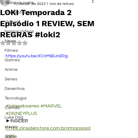
Todos os posts
10 de out. de 2023
1 min de leitura
LOKI Temporada 2
Em destaque
Episódio 1 REVIEW, SEM
Vídeos
Nossos Vídeos
REGRAS #loki2
News
Avaliado com NaN de 5 estrelas.
Filmes
https://youtu.be/XCnM9DJnERg
Games
Anime
Series
Desenhos
Tecnologia
#lokiwebseries
#MARVEL
Corrida
#DISNEYPLUS
Luke Dog
►INSIDER 
steam
https://insiderstore.com.br/irmaospiol
ogo
game