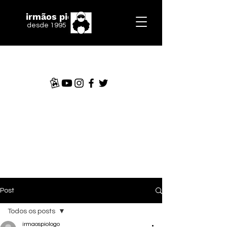
irmãos piologo
desde 1995
Post
Todos os posts
irmaospiologo