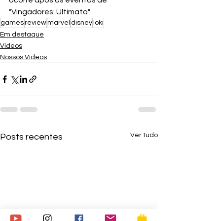
"Vingadores: Ultimato".
games
review
marvel
disney
loki
Em destaque
Vídeos
Nossos Vídeos
Ver tudo
Posts recentes