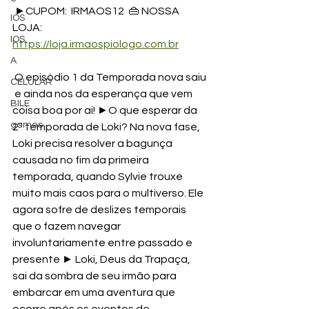
 ►CUPOM:  IRMAOS12  👜 NOSSA 
IOS
LOJA: 
IOS
https://loja.irmaospiologo.com.br
A
 O episódio 1 da Temporada nova saiu 
CELULAR
 e ainda nos da esperança que vem 
BILE
coisa boa por ai! ►O que esperar da 
games
2ª temporada de Loki? Na nova fase, 
Loki precisa resolver a bagunça 
causada no fim da primeira 
temporada, quando Sylvie trouxe 
muito mais caos para o multiverso. Ele 
agora sofre de deslizes temporais 
que o fazem navegar 
involuntariamente entre passado e 
presente ► Loki, Deus da Trapaça, 
sai da sombra de seu irmão para 
embarcar em uma aventura que 
ocorre após os eventos de 