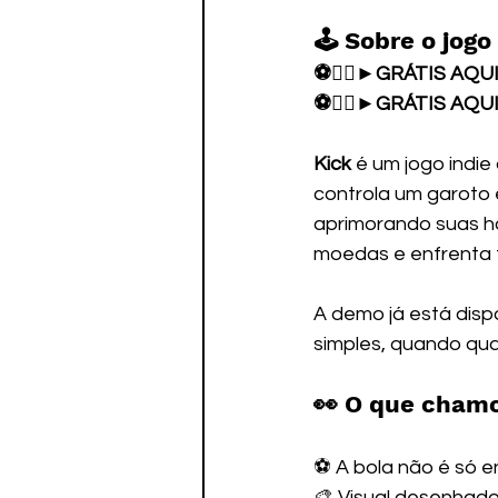
🕹️ Sobre o jogo
⚽🏃‍♂️►GRÁTIS AQUI:
⚽🏃‍♂️►GRÁTIS AQUI:
Kick
 é um jogo indi
controla um garoto 
aprimorando suas ha
moedas e enfrenta f
A demo já está dispo
simples, quando qua
👀 O que cham
⚽ A bola não é só e
🎨 Visual desenhado