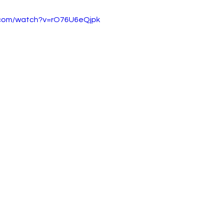
.com/watch?v=rO76U6eQjpk