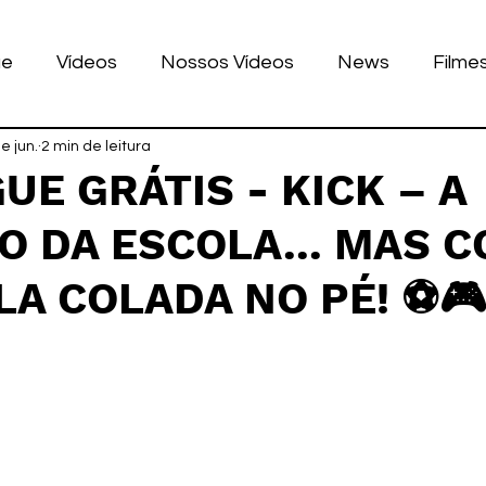
ue
Vídeos
Nossos Vídeos
News
Filme
nhos
e jun.
2 min de leitura
Tecnologia
Corrida
Luke Dog
s
UE GRÁTIS - KICK – A
O DA ESCOLA... MAS 
LULAR
BILE
games
A COLADA NO PÉ! ⚽
de 5 estrelas.