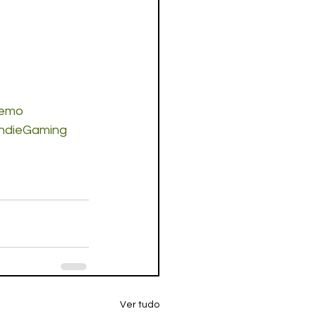
emo
ndieGaming
Ver tudo