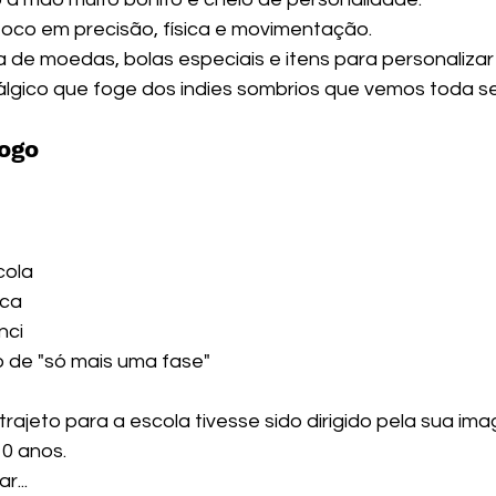
oco em precisão, física e movimentação.
a de moedas, bolas especiais e itens para personalizar
tálgico que foge dos indies sombrios que vemos toda 
ogo
cola
ica
nci
o de "só mais uma fase"
rajeto para a escola tivesse sido dirigido pela sua im
0 anos.
r...