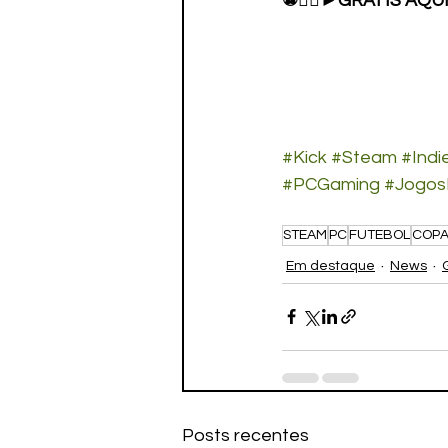
⚽🏃‍♂️►GRÁTIS AQUI:
#Kick
#Steam
#Ind
#PCGaming
#Jogos
STEAM
PC
FUTEBOL
COP
Em destaque
News
Posts recentes