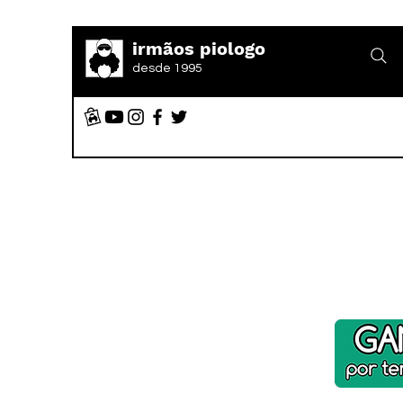
irmãos piologo
desde 1995