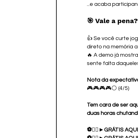
...e acaba particip
🎯 Vale a pena?
👍 Se você curte jog
direto na memória af
🔥 A demo já mostra
sente falta daqueles
Nota da expectativa
🎮🎮🎮🎮⚪ (4/5)
Tem cara de ser aqu
duas horas chutando
⚽🏃‍♂️►GRÁTIS AQUI: