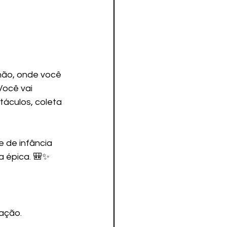
mão, onde você 
ocê vai 
áculos, coleta 
 de infância 
a épica. 🎒✨
tação.