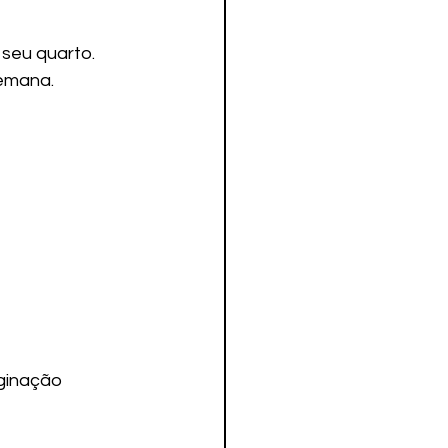
 seu quarto.
semana.
aginação 