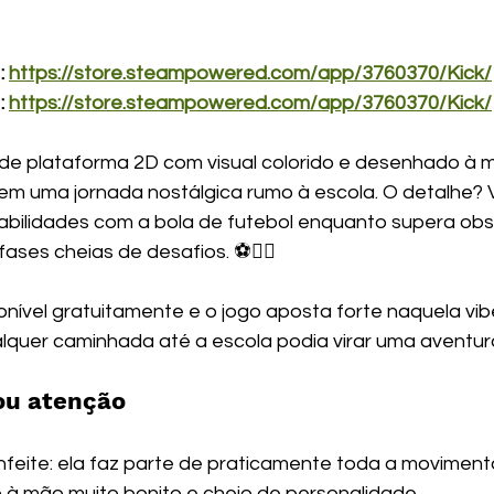
 
https://store.steampowered.com/app/3760370/Kick/
 
https://store.steampowered.com/app/3760370/Kick/
e de plataforma 2D com visual colorido e desenhado à 
em uma jornada nostálgica rumo à escola. O detalhe? V
bilidades com a bola de futebol enquanto supera obst
ases cheias de desafios. ⚽🏃‍♂️
nível gratuitamente e o jogo aposta forte naquela vibe
lquer caminhada até a escola podia virar uma aventur
ou atenção
nfeite: ela faz parte de praticamente toda a movimen
 à mão muito bonito e cheio de personalidade.