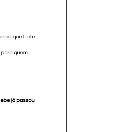
fância que bate 
e para quem 
cebe já passou 