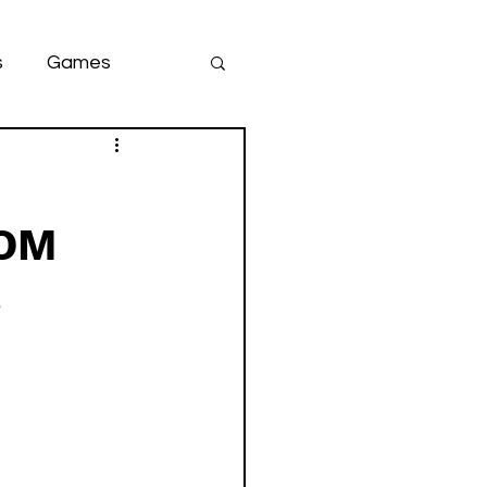
s
Games
team
game
COM
