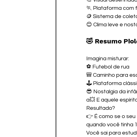
🏃 Plataforma com f
🪙 Sistema de colet
😊 Clima leve e nos
🤣 Resumo Piol
Imagina misturar:
⚽ Futebol de rua
🎒 Caminho para es
🕹️ Plataforma cláss
😎 Nostalgia da infâ
a💥 E aquele espírit
Resultado?
👉 É como se o seu t
quando você tinha 1
Você sai para estuda