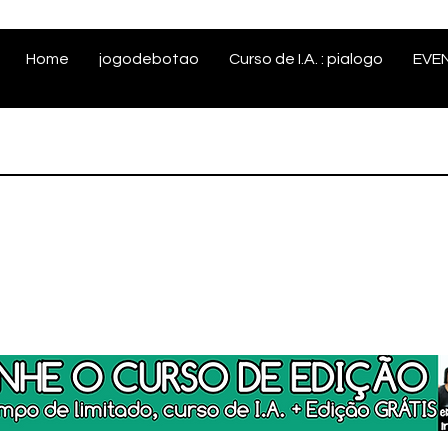
Home
jogodebotao
Curso de I.A. : pialogo
EVE