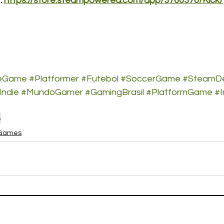
 
https://store.steampowered.com/app/3760370/Kick/
ieGame
#Platformer
#Futebol
#SoccerGame
#SteamD
Indie
#MundoGamer
#GamingBrasil
#PlatformGame
#I
A
Games