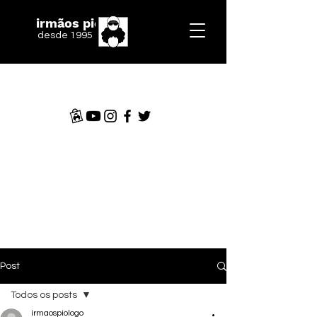
irmãos piologo
desde 1995
Post
Todos os posts
irmaospiologo