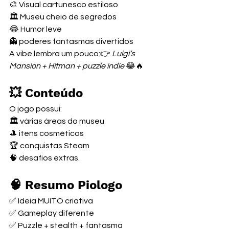
🎨 Visual cartunesco estiloso
🏛️ Museu cheio de segredos
😂 Humor leve
👻 poderes fantasmas divertidos
A vibe lembra um pouco:👉 
Luigi’s 
Mansion + Hitman + puzzle indie
 😂🔥
💥 Conteúdo
O jogo possui:
🏛️ várias áreas do museu
🎩 itens cosméticos
🏆 conquistas Steam
🧠 desafios extras.
🧠 Resumo Piologo
✅ Ideia MUITO criativa
✅ Gameplay diferente
✅ Puzzle + stealth + fantasma