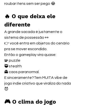
roubar itens sem ser pego 😂
🔥 O que deixa ele 
diferente
A grande sacada é justamente o 
sistema de possessão 👀
👉 você entra em objetos do cenário 
pra se mover escondido.
Então o gameplay vira quase:
🧩 puzzle
🥷 stealth
👻 caos paranormal.
E sinceramente?Tem MUITA vibe de 
jogo indie criativo que viraliza do nada 
😈
🎮 O clima do jogo