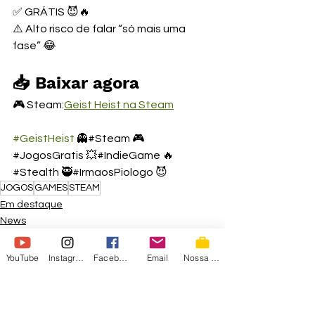
✅ GRÁTIS 😈🔥
⚠️ Alto risco de falar “só mais uma 
fase” 😂
📥 Baixar agora
🎮 Steam:
Geist Heist na Steam
#GeistHeist
 👻#Steam 🎮
#JogosGratis 💥#IndieGame 🔥
#Stealth 🥷#IrmaosPiologo 😈
JOGOS
GAMES
STEAM
Em destaque
News
Games
YouTube
Instagram
Facebook
Email
Nossa Loja