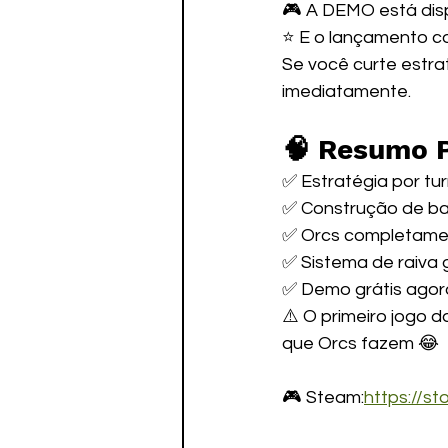
🎮 A DEMO está dis
⭐ E o lançamento co
Se você curte estra
imediatamente. 
🧠 Resumo 
✅ Estratégia por tu
✅ Construção de b
✅ Orcs completame
✅ Sistema de raiva 
✅ Demo grátis agor
⚠️ O primeiro jogo d
que Orcs fazem 😂
🎮 Steam:
https://