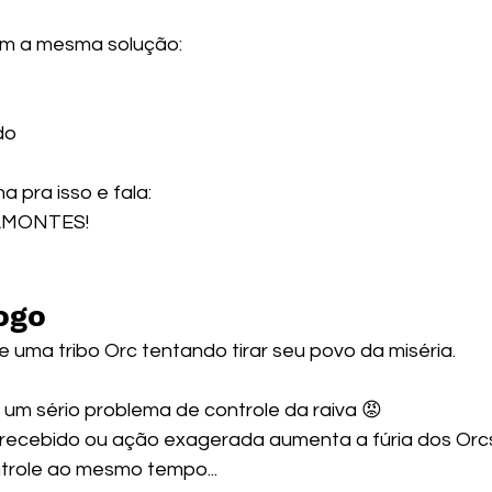
em a mesma solução:
do
ha pra isso e fala:
AMONTES!
jogo
de uma tribo Orc tentando tirar seu povo da miséria.
 um sério problema de controle da raiva 😡
recebido ou ação exagerada aumenta a fúria dos Orcs
trole ao mesmo tempo...