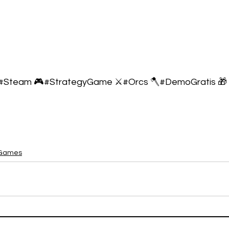
#Steam 🎮#StrategyGame ⚔️#Orcs 🪓#DemoGratis 🎁
Games