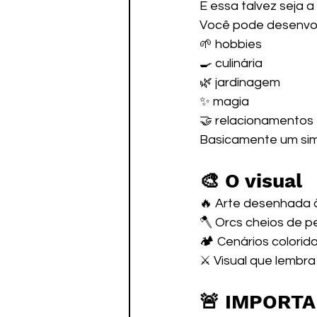
E essa talvez seja a
Você pode desenvol
🌱 hobbies
🍳 culinária
🌿 jardinagem
✨ magia
🤝 relacionamentos
Basicamente um simu
🎨 O visual
🔥 Arte desenhada
🪓 Orcs cheios de p
🏕️ Cenários colorid
⚔️ Visual que lembra
🚨 IMPORT