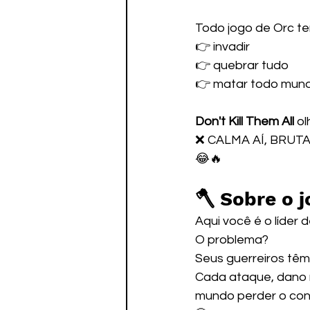
Todo jogo de Orc t
👉 invadir
👉 quebrar tudo
👉 matar todo mun
Don't Kill Them All
 ol
❌ CALMA AÍ, BRUT
😂🔥
🪓 Sobre o 
Aqui você é o líder 
O problema?
Seus guerreiros têm
Cada ataque, dano 
mundo perder o con