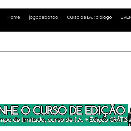
Home
jogodebotao
Curso de I.A. : pialogo
EVE