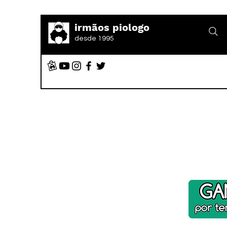
irmãos piologo
desde 1995