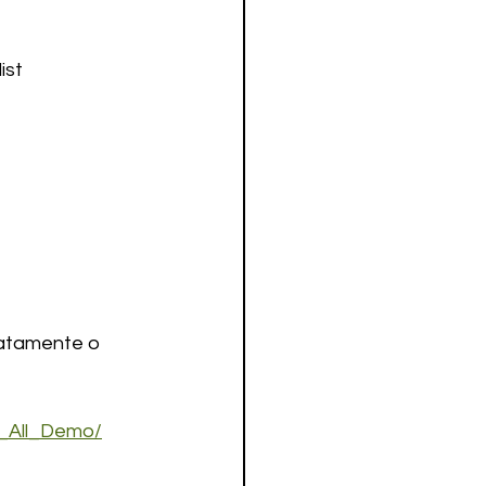
st 
xatamente o 
m_All_Demo/