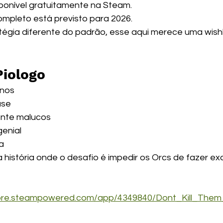
ponível gratuitamente na Steam.
mpleto está previsto para 2026.
tégia diferente do padrão, esse aqui merece uma wishli
Piologo
rnos
ase
nte malucos
genial
a
a história onde o desafio é impedir os Orcs de fazer e
store.steampowered.com/app/4349840/Dont_Kill_The