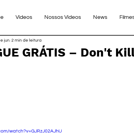
ue
Vídeos
Nossos Vídeos
News
Filme
nhos
e jun.
2 min de leitura
Tecnologia
Corrida
Luke Dog
s
GUE GRÁTIS – Don't Kil
LULAR
BILE
games
de 5 estrelas.
.com/watch?v=GJRzJ02AJhU