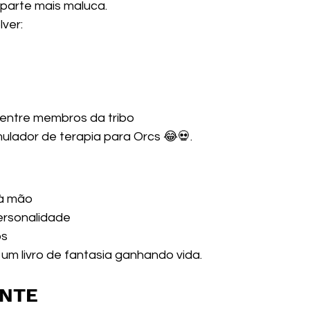
 parte mais maluca.
ver:
 entre membros da tribo
lador de terapia para Orcs 😂💀.
 à mão
ersonalidade
os
 um livro de fantasia ganhando vida. 
ANTE