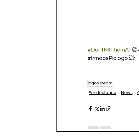
#DontKillThemAll
 
#IrmaosPiologo 💥
jogos
steam
Em destaque
News