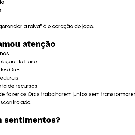
da
s
erenciar a raiva" é o coração do jogo. 
hamou atenção
rnos
volução da base
 dos Orcs
edurais
eta de recursos
de fazer os Orcs trabalharem juntos sem transformar
scontrolado.
m sentimentos?