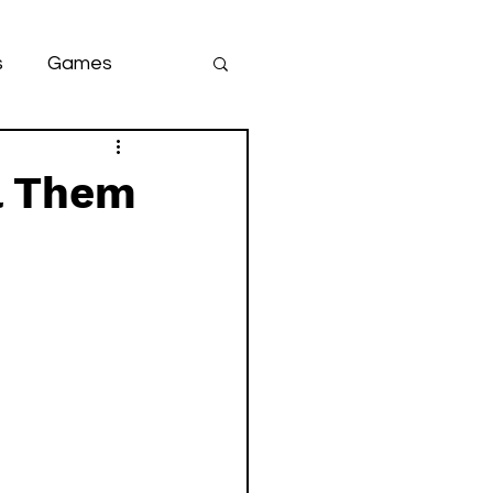
s
Games
team
game
l Them