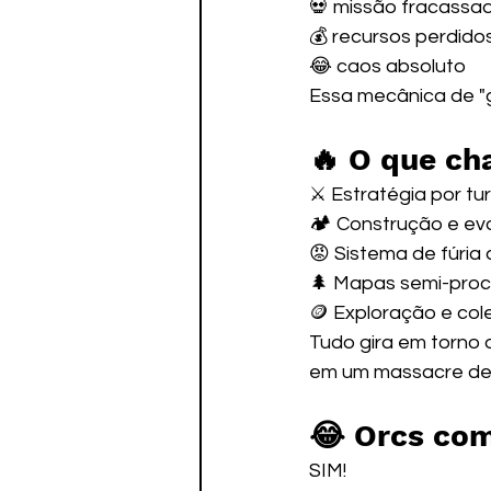
💀 missão fracassa
💰 recursos perdido
😂 caos absoluto
Essa mecânica de "g
🔥 O que c
⚔️ Estratégia por tu
🏕️ Construção e e
😡 Sistema de fúria
🌲 Mapas semi-proc
🪙 Exploração e col
Tudo gira em torno 
em um massacre de
😂 Orcs co
SIM!