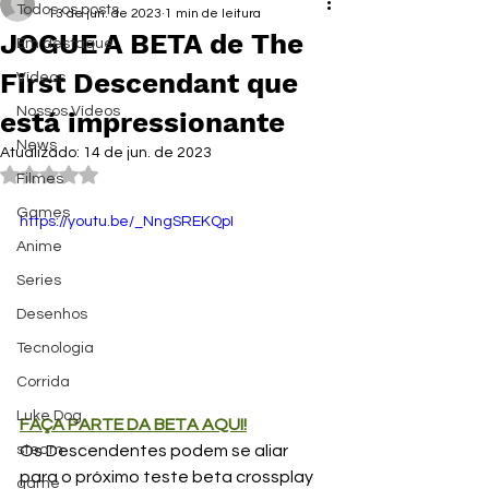
Todos os posts
13 de jun. de 2023
1 min de leitura
JOGUE A BETA de The
Em destaque
First Descendant que
Vídeos
Nossos Vídeos
está impressionante
News
Atualizado:
14 de jun. de 2023
Avaliado com NaN de 5 estrelas.
Filmes
Games
https://youtu.be/_NngSREKQpI
Anime
Series
Desenhos
Tecnologia
Corrida
Luke Dog
FAÇA PARTE DA BETA AQUI!
Os Descendentes podem se aliar 
steam
para o próximo teste beta crossplay 
game