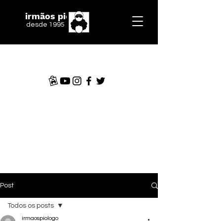
irmãos piologo
desde 1995
Post
Todos os posts
irmaospiologo