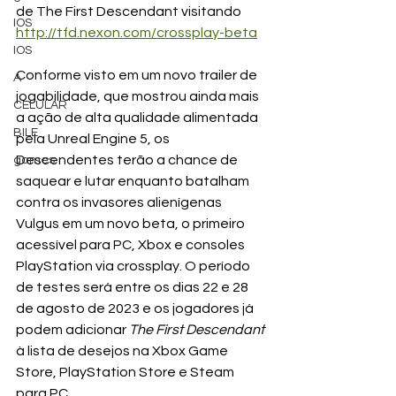
de The First Descendant visitando 
IOS
http://tfd.nexon.com/crossplay-beta
IOS
Conforme visto em um novo trailer de 
A
jogabilidade, que mostrou ainda mais 
CELULAR
a ação de alta qualidade alimentada 
BILE
pela Unreal Engine 5, os 
Descendentes terão a chance de 
games
saquear e lutar enquanto batalham 
contra os invasores alienígenas 
Vulgus em um novo beta, o primeiro 
acessível para PC, Xbox e consoles 
PlayStation via crossplay. O período 
de testes será entre os dias 22 e 28 
de agosto de 2023 e os jogadores já 
podem adicionar 
The First Descendant
à lista de desejos na Xbox Game 
Store, PlayStation Store e Steam 
para PC.