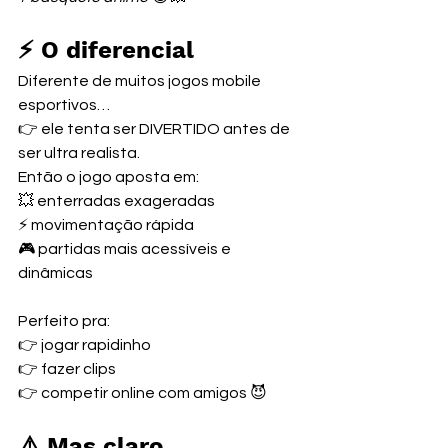
⚡ O diferencial
Diferente de muitos jogos mobile 
esportivos…
👉 ele tenta ser DIVERTIDO antes de 
ser ultra realista.
Então o jogo aposta em:
💥 enterradas exageradas
⚡ movimentação rápida
🎮 partidas mais acessíveis e 
dinâmicas
Perfeito pra:
👉 jogar rapidinho
👉 fazer clips
👉 competir online com amigos 😈
⚠️ Mas claro…