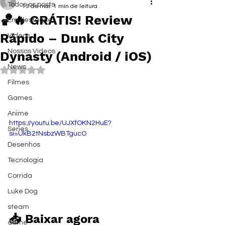
Todos os posts
13 de mai.
1 min de leitura
🏀🔥 GRÁTIS! Review
Em destaque
Rápido – Dunk City
Vídeos
Nossos Vídeos
Dynasty (Android / iOS)
News
Avaliado com NaN de 5 estrelas.
Filmes
Games
Anime
https://youtu.be/UJXfOKN2HuE?
Series
si=UkB2tNsbzWBTgucO
Desenhos
Tecnologia
Corrida
Luke Dog
steam
📥 Baixar agora
game