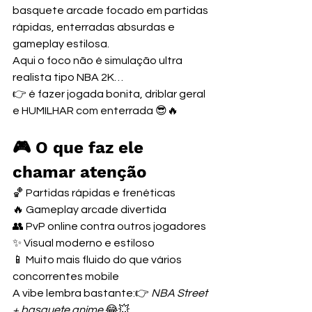
basquete arcade focado em partidas 
rápidas, enterradas absurdas e 
gameplay estilosa.
Aqui o foco não é simulação ultra 
realista tipo NBA 2K…
👉 é fazer jogada bonita, driblar geral 
e HUMILHAR com enterrada 😎🔥
🎮 O que faz ele 
chamar atenção
🏀 Partidas rápidas e frenéticas
🔥 Gameplay arcade divertida
👥 PvP online contra outros jogadores
✨ Visual moderno e estiloso
📱 Muito mais fluido do que vários 
concorrentes mobile
A vibe lembra bastante:👉 
NBA Street 
+ basquete anime
 😂💥