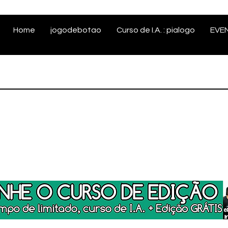
Home
jogodebotao
Curso de I.A. : pialogo
EVE