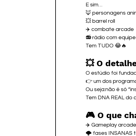
E sim…
🦊 personagens ani
💥 barrel roll
✈️ combate arcade
📻 rádio com equipe
Tem TUDO 😂🔥
💥 O detalh
O estúdio foi funda
👉 um dos program
Ou seja:não é só “in
Tem DNA REAL do cl
🎮 O que c
✈️ Gameplay arcade 
🌩️ fases INSANAS t