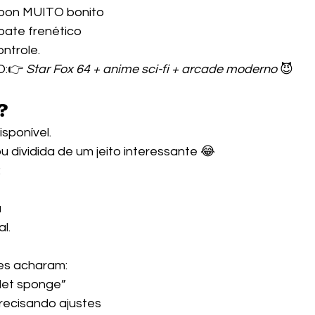
toon MUITO bonito
bate frenético
ontrole.
O:👉 
Star Fox 64 + anime sci-fi + arcade moderno
 😈
?
sponível.
 dividida de um jeito interessante 😂
:
a
l.
es acharam:
llet sponge”
precisando ajustes