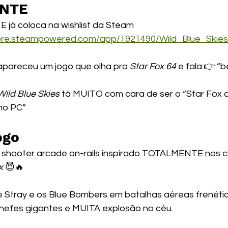
ANTE
 já coloca na wishlist da Steam
tore.steampowered.com/app/1921490/Wild_Blue_Skies
areceu um jogo que olha pra 
Star Fox 64
 e fala:👉 “b
Wild Blue Skies
 tá MUITO com cara de ser o “Star Fox 
no PC”
ogo
 shooter arcade on-rails inspirado TOTALMENTE nos cl
x
 😈🔥
 Stray e os Blue Bombers em batalhas aéreas frenétic
 chefes gigantes e MUITA explosão no céu.