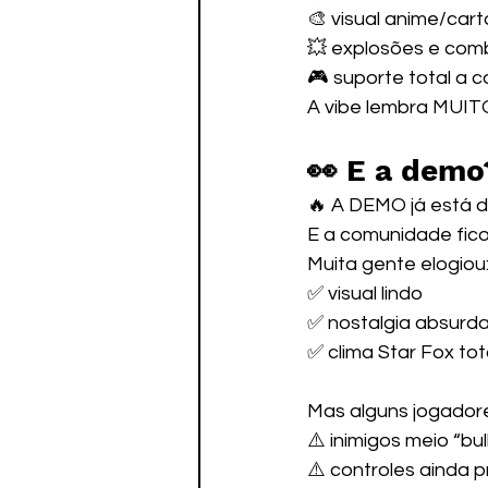
🎨 visual anime/car
💥 explosões e com
🎮 suporte total a c
A vibe lembra MUIT
👀 E a demo
🔥 A DEMO já está di
E a comunidade ficou
Muita gente elogiou
✅ visual lindo
✅ nostalgia absurd
✅ clima Star Fox tota
Mas alguns jogador
⚠️ inimigos meio “bu
⚠️ controles ainda 