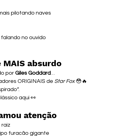
mais pilotando naves
 falando no ouvido
e MAIS absurdo
do por 
Giles Goddard
…
adores ORIGINAIS de 
Star Fox
 😳🔥
spirado”.
ássico aqui 👀
hamou atenção
raiz
ipo furacão gigante