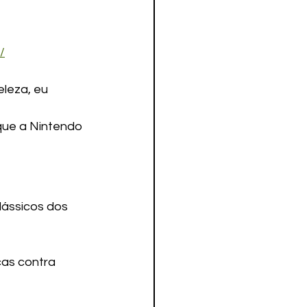
/
eleza, eu 
que a Nintendo 
ássicos dos 
as contra 