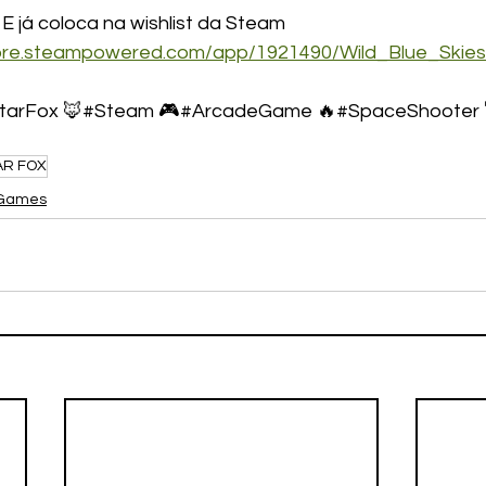
 já coloca na wishlist da Steam
tore.steampowered.com/app/1921490/Wild_Blue_Skies
StarFox 🦊#Steam 🎮#ArcadeGame 🔥#SpaceShooter 
AR FOX
Games