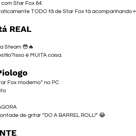
 com Star Fox 64.
aticamente TODO fã de Star Fox tá acompanhando 
 tá REAL
 na Steam 😳🔥
stilo?Isso é MUITA coisa.
Piologo
tar Fox moderno” no PC
ito
 AGORA
vontade de gritar “DO A BARREL ROLL!” 😂
ANTE