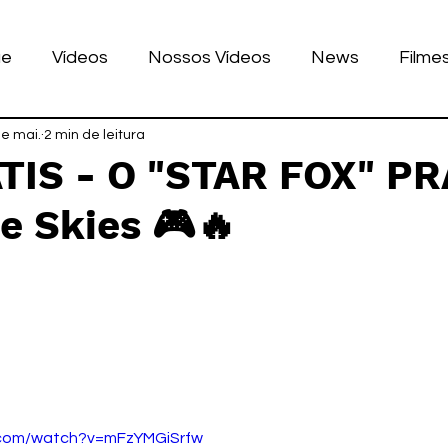
ue
Vídeos
Nossos Vídeos
News
Filme
nhos
de mai.
2 min de leitura
Tecnologia
Corrida
Luke Dog
s
ÁTIS - O "STAR FOX" PR
e Skies 🎮🔥
LULAR
BILE
games
de 5 estrelas.
.com/watch?v=mFzYMGiSrfw