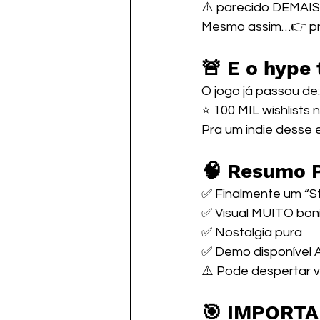
⚠️ parecido DEMAIS
Mesmo assim…👉 pr
🚨 E o hype
O jogo já passou de:
⭐ 100 MIL wishlists
Pra um indie desse e
🧠 Resumo 
✅ Finalmente um “S
✅ Visual MUITO bon
✅ Nostalgia pura
✅ Demo disponível
⚠️ Pode despertar 
🎯 IMPORT