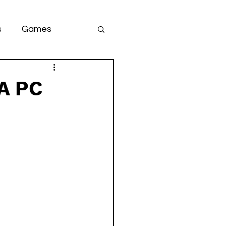
s
Games
team
game
A PC