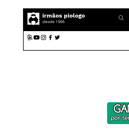
irmãos piologo
desde 1995