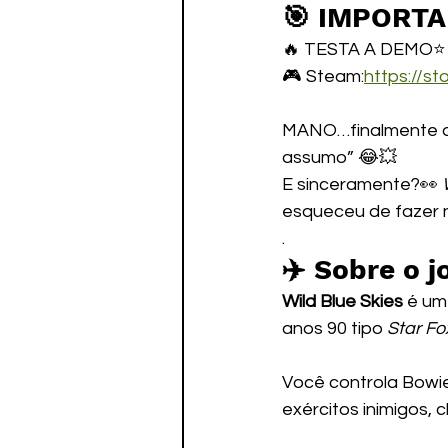
🎯 IMPORT
🔥 TESTA A DEMO⭐ E
🎮 Steam:
https://s
MANO…finalmente ap
assumo” 😂💥
E sinceramente?👀 
esqueceu de fazer 
.
✈️ Sobre o j
Wild Blue Skies
 é um
anos 90 tipo 
Star Fo
Você controla Bowie
exércitos inimigos,