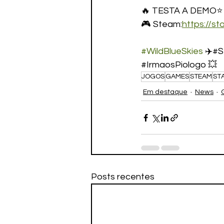
🔥 TESTA A DEMO⭐ E
🎮 Steam:
https://s
#WildBlueSkies
 ✈️#
#IrmaosPiologo 💥
JOGOS
GAMES
STEAM
ST
Em destaque
News
Posts recentes