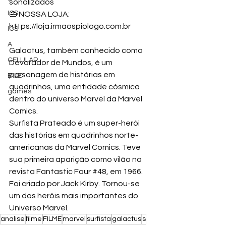
sonalizados
IOS
👜 NOSSA LOJA: 
https://loja.irmaospiologo.com.br
IOS
A
Galactus, também conhecido como 
CELULAR
Devorador de Mundos, é um 
personagem de histórias em 
BILE
quadrinhos, uma entidade cósmica 
games
dentro do universo Marvel da Marvel 
Comics. 
Surfista Prateado é um super-herói 
das histórias em quadrinhos norte-
americanas da Marvel Comics. Teve 
sua primeira aparição como vilão na 
revista Fantastic Four 
#48
, em 1966. 
Foi criado por Jack Kirby. Tornou-se 
um dos heróis mais importantes do 
Universo Marvel.
analise
filme
FILME
marvel
surfista
galactus
s