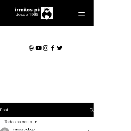
irmãos piologo
desde 1995
Post
Todos os posts
irmaospiologo