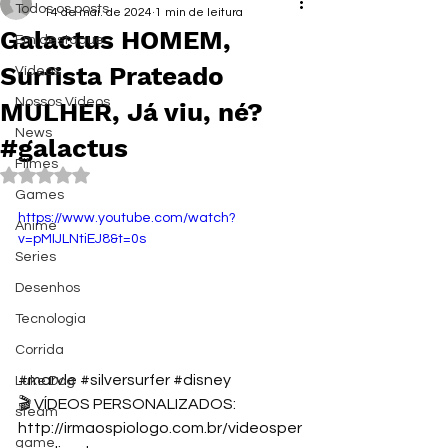
Todos os posts
14 de mai. de 2024
1 min de leitura
Galactus HOMEM,
Em destaque
Surfista Prateado
Vídeos
Nossos Vídeos
MULHER, Já viu, né?
News
#galactus
Filmes
Avaliado com NaN de 5 estrelas.
Games
https://www.youtube.com/watch?
Anime
v=pMIJLNtiEJ8&t=0s
Series
Desenhos
Tecnologia
Corrida
#marvle
#silversurfer
#disney
Luke Dog
🎬 VÍDEOS PERSONALIZADOS: 
steam
http://irmaospiologo.com.br/videosper
game