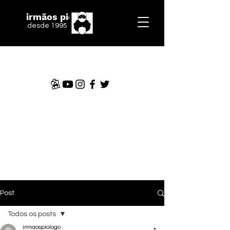
irmãos piologo
desde 1995
Post
Todos os posts
irmaospiologo