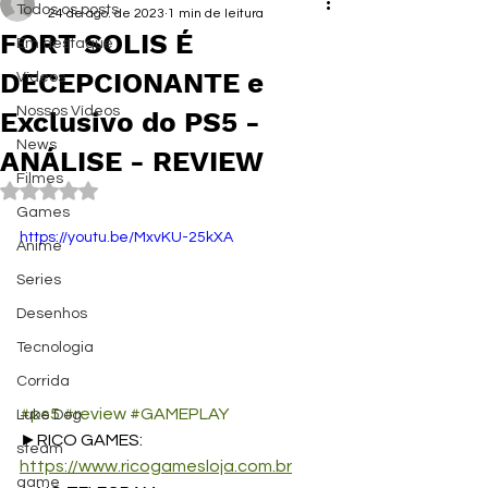
Todos os posts
24 de ago. de 2023
1 min de leitura
FORT SOLIS É
Em destaque
DECEPCIONANTE e
Vídeos
Nossos Vídeos
Exclusivo do PS5 -
News
ANÁLISE - REVIEW
Filmes
Avaliado com NaN de 5 estrelas.
Games
https://youtu.be/MxvKU-25kXA
Anime
Series
Desenhos
Tecnologia
Corrida
#ps5
#review
#GAMEPLAY
Luke Dog
►RICO GAMES: 
steam
https://www.ricogamesloja.com.br
game