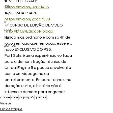
►NO TELEGRAM: 
IOS
https://mla.bs/9206f435
►NO WHATSAPP: 
IOS
https://mla.bs/2cdc7338
A
 ✅ CURSO DE EDIÇÃO DE VÍDEO: 
CELULAR
http://bit.ly/EdicaoPiologo
  Lindo mas ordinário e com só 4h de 
BILE
jogo sem qualquer emoção: esse é o 
games
novo EXCLUSIVO DO PS5. 
Fort Solis é uma experiência voltada 
para a demonstração técnica de 
Unreal Engine 5 e pouco envolvente 
como um videogame ou 
entretenimento. Embora tenha uma 
duração curta, a história não é 
intensa e demora para engrenar.
game
xbox
jogos
ps5
games
Vídeos
Em destaque