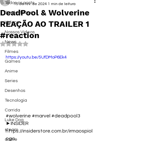
Todos os posts
15 de fev. de 2024
1 min de leitura
DeadPool & Wolverine
Em destaque
REAÇÃO AO TRAILER 1
Vídeos
Nossos Vídeos
#reaction
News
Avaliado com NaN de 5 estrelas.
Filmes
https://youtu.be/5UfDMoP6Ek4
Games
Anime
Series
Desenhos
Tecnologia
Corrida
#wolverine
#marvel
#deadpool3
Luke Dog
►INSIDER 
steam
https://insiderstore.com.br/irmaospiol
ogo
game