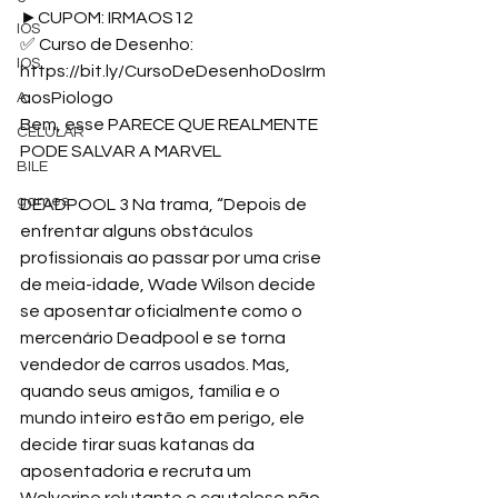
►CUPOM: IRMAOS12 
IOS
✅ Curso de Desenho: 
IOS
https://bit.ly/CursoDeDesenhoDosIrm
aosPiologo
A
Bem, esse PARECE QUE REALMENTE 
CELULAR
PODE SALVAR A MARVEL 
BILE
games
DEADPOOL 3 Na trama, “Depois de 
enfrentar alguns obstáculos 
profissionais ao passar por uma crise 
de meia-idade, Wade Wilson decide 
se aposentar oficialmente como o 
mercenário Deadpool e se torna 
vendedor de carros usados. Mas, 
quando seus amigos, família e o 
mundo inteiro estão em perigo, ele 
decide tirar suas katanas da 
aposentadoria e recruta um 
Wolverine relutante e cauteloso não 