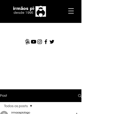
irmãos piologo
desde 1995
Post
Todos os posts
irmaospiologo