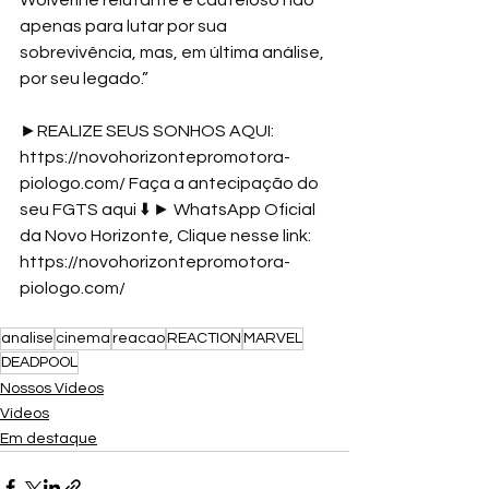
apenas para lutar por sua 
sobrevivência, mas, em última análise, 
por seu legado.” 
►REALIZE SEUS SONHOS AQUI: 
https://novohorizontepromotora-
piologo.com/
 Faça a antecipação do 
seu FGTS aqui ⬇️ ► WhatsApp Oficial 
da Novo Horizonte, Clique nesse link: 
https://novohorizontepromotora-
piologo.com/
analise
cinema
reacao
REACTION
MARVEL
DEADPOOL
Nossos Vídeos
Vídeos
Em destaque