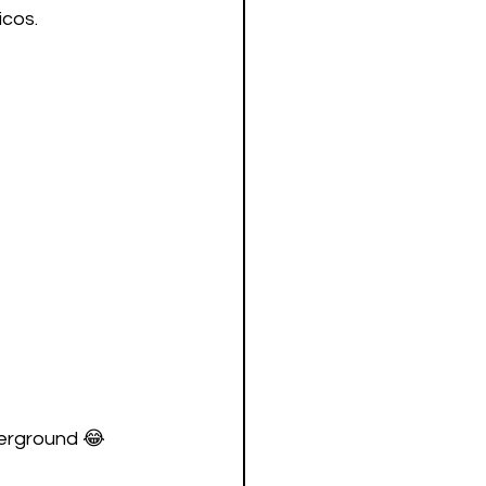
cos. 
erground 😂