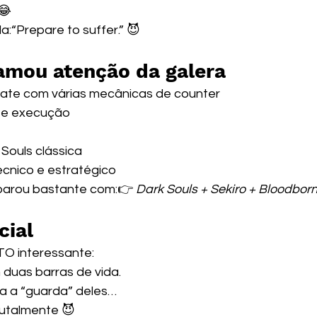
😂
:“Prepare to suffer.” 😈 
amou atenção da galera
ate com várias mecânicas de counter
ry e execução
 Souls clássica
cnico e estratégico
arou bastante com:👉 
Dark Souls + Sekiro + Bloodbor
cial
O interessante:
 duas barras de vida.
a a “guarda” deles…
rutalmente 😈