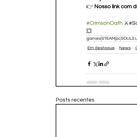
👉 
Nosso link com d
#CrimsonOath
 ⚔️#S
💥
games
STEAM
pc
SOULS L
Em destaque
News
Posts recentes