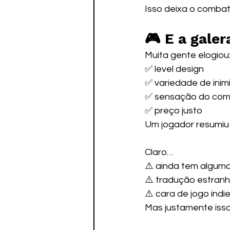
Isso deixa o combate
🎮 E a galer
Muita gente elogiou
✅ level design
✅ variedade de inim
✅ sensação do co
✅ preço justo
Um jogador resumiu b
Claro…
⚠️ ainda tem algum
⚠️ tradução estran
⚠️ cara de jogo indi
Mas justamente iss