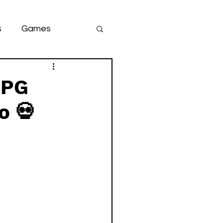
s
Games
team
game
RPG
o 💀