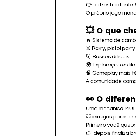
👉 sofrer bastante 
O próprio jogo manda
💥 O que ch
🔥 Sistema de comb
⚔️ Parry, pistol par
👹 Bosses difíceis
🌍 Exploração estilo
🧠 Gameplay mais té
A comunidade comp
👀 O diferen
Uma mecânica MUIT
💥 inimigos possuem
Primeiro você quebr
👉 depois finaliza b