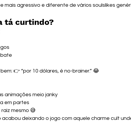
 mais agressivo e diferente de vários soulslikes genéri
a tá curtindo?
:
igos
mbate
em: 👉 “por 10 dólares, é no-brainer.” 😂
as animações meio janky
ha em partes
e raiz mesmo 😅
o acabou deixando o jogo com aquele charme cult und