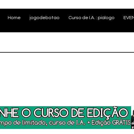
Home
jogodebotao
Curso de I.A. : pialogo
EVE