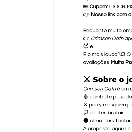
🎟️ 
Cupom:
 PIOCRI
👉 
Nosso link com d
Enquanto muita empr
👉 
Crimson Oath
 ap
😈🔥
E o mais louco?💥 O
avaliações 
Muito Po
⚔️ Sobre o j
Crimson Oath
 é um 
🩸 combate pesado
⚔️ parry e esquiva p
👹 chefes brutais
🌑 clima dark fanta
A proposta aqui é cl