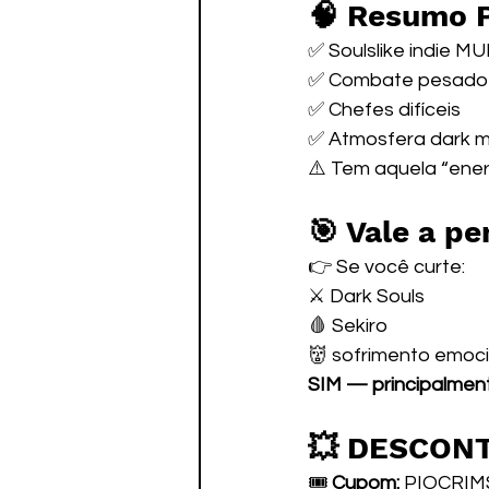
🧠 Resumo 
✅ Soulslike indie M
✅ Combate pesado e
✅ Chefes difíceis
✅ Atmosfera dark m
⚠️ Tem aquela “energ
🎯 Vale a pe
👉 Se você curte:
⚔️ Dark Souls
🩸 Sekiro
👹 sofrimento emoc
SIM — principalment
💥 DESCON
🎟️ 
Cupom:
 PIOCRI