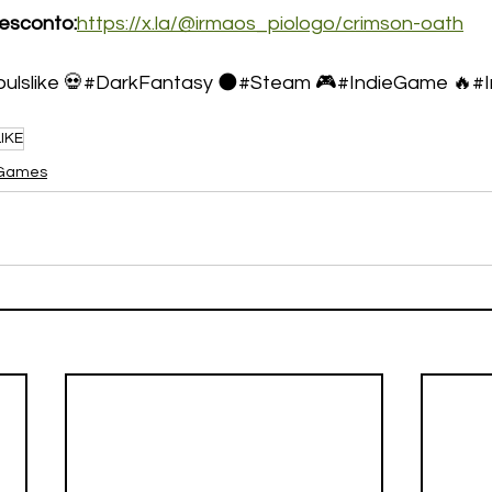
esconto:
https://x.la/@irmaos_piologo/crimson-oath
oulslike 💀#DarkFantasy 🌑#Steam 🎮#IndieGame 🔥#I
IKE
Games