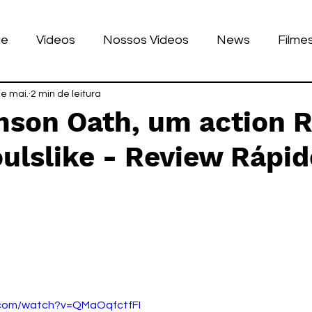
ue
Vídeos
Nossos Vídeos
News
Filme
nhos
de mai.
2 min de leitura
Tecnologia
Corrida
Luke Dog
s
imson Oath, um action 
oulslike - Review Rápid
LULAR
BILE
games
de 5 estrelas.
.com/watch?v=QMaOqfctfFI