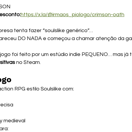
MSON
esconto:
https://x.la/@irmaos_piologo/crimson-oath
esa tenta fazer “soulslike genérico”…
areceu DO NADA e começou a chamar atenção da gal
 jogo foi feito por um estúdio indie PEQUENO… mas já 
sitivas
 no Steam. 
ogo
action RPG estilo Soulslike com:
recisa
sy medieval
ara: