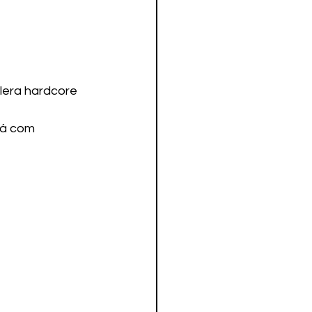
era hardcore 
tá com 