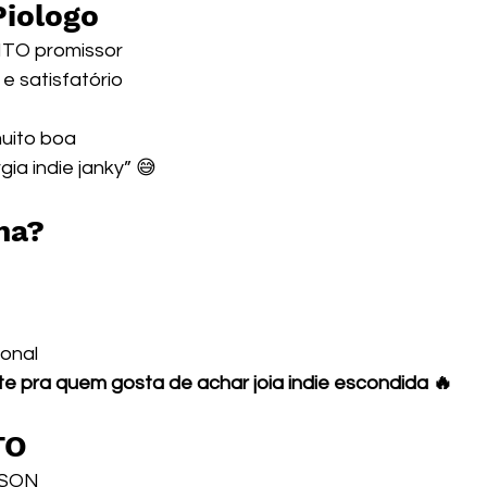
Piologo
UITO promissor
 satisfatório
uito boa
ia indie janky” 😅
na?
ional
e pra quem gosta de achar joia indie escondida 🔥
TO
MSON