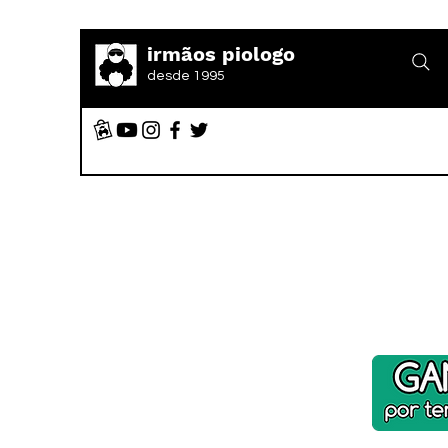
irmãos piologo
desde 1995