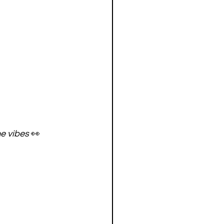
ne vibes
 👀 