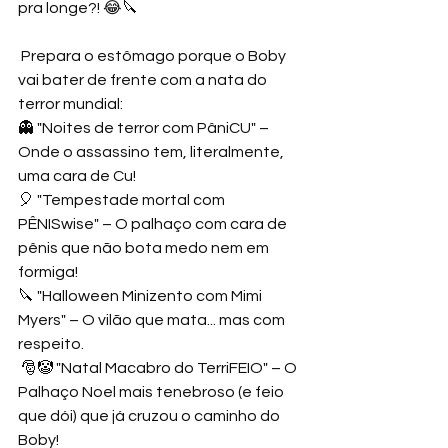
pra longe?! 😂🔪
 Prepara o estômago porque o Boby 
vai bater de frente com a nata do 
terror mundial: 
👻 "Noites de terror com PâniCU" – 
Onde o assassino tem, literalmente, 
uma cara de Cu! 
🎈 "Tempestade mortal com 
PÊNISwise" – O palhaço com cara de 
pênis que não bota medo nem em 
formiga! 
🔪 "Halloween Minizento com Mimi 
Myers" – O vilão que mata... mas com 
respeito.
 🎅🤡 "Natal Macabro do TerriFEIO" – O 
Palhaço Noel mais tenebroso (e feio 
que dói) que já cruzou o caminho do 
Boby! 