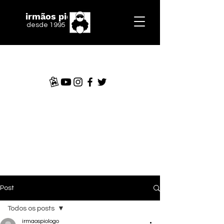
irmãos piologo
desde 1995
Post
Todos os posts
irmaospiologo