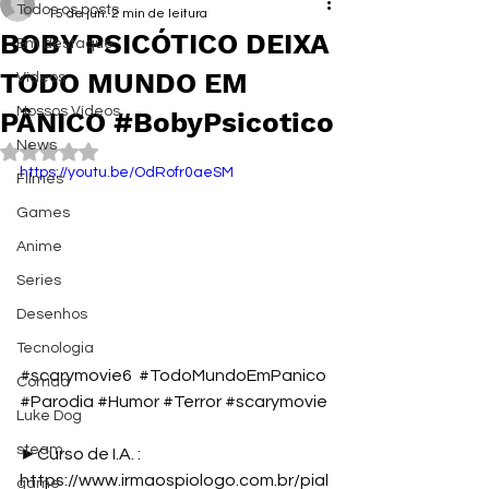
Todos os posts
15 de jun.
2 min de leitura
BOBY PSICÓTICO DEIXA
Em destaque
TODO MUNDO EM
Vídeos
Nossos Vídeos
PÂNICO #BobyPsicotico
News
Avaliado com NaN de 5 estrelas.
https://youtu.be/OdRofr0aeSM
Filmes
Games
Anime
Series
Desenhos
Tecnologia
#scarymovie6
#TodoMundoEmPanico
Corrida
#Parodia
#Humor
#Terror
#scarymovie
Luke Dog
steam
►Curso de I.A. : 
https://www.irmaospiologo.com.br/pial
game