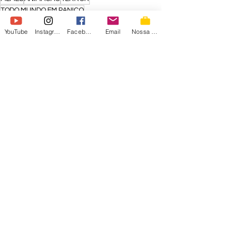
TODO MUNDO EM PANICO
Em destaque
YouTube
Instagram
Facebook
Email
Nossa Loja
Vídeos
Nossos Vídeos
Ver tudo
Posts recentes