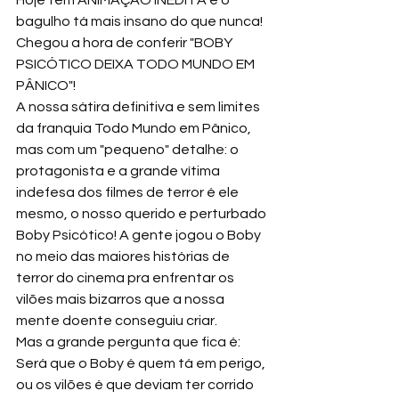
bagulho tá mais insano do que nunca! 
Chegou a hora de conferir "BOBY 
PSICÓTICO DEIXA TODO MUNDO EM 
PÂNICO"! 
A nossa sátira definitiva e sem limites 
da franquia Todo Mundo em Pânico, 
mas com um "pequeno" detalhe: o 
protagonista e a grande vítima 
indefesa dos filmes de terror é ele 
mesmo, o nosso querido e perturbado 
Boby Psicótico! A gente jogou o Boby 
no meio das maiores histórias de 
terror do cinema pra enfrentar os 
vilões mais bizarros que a nossa 
mente doente conseguiu criar. 
Mas a grande pergunta que fica é: 
Será que o Boby é quem tá em perigo, 
ou os vilões é que deviam ter corrido 