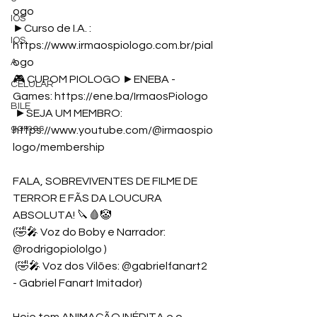
ogo
IOS
►Curso de I.A. : 
IOS
https://www.irmaospiologo.com.br/pial
ogo
A
🎮 CUPOM PIOLOGO ►ENEBA - 
CELULAR
Games: 
https://ene.ba/IrmaosPiologo
BILE
 ►SEJA UM MEMBRO: 
games
https://www.youtube.com/@irmaospio
logo/membership
FALA, SOBREVIVENTES DE FILME DE 
TERROR E FÃS DA LOUCURA 
ABSOLUTA! 🔪🩸🤡 
(🤣🎤 Voz do Boby e Narrador: 
@rodrigopiololgo )
 (🤣🎤 Voz dos Vilões: @gabrielfanart2 
- Gabriel Fanart Imitador)
Hoje tem ANIMAÇÃO INÉDITA e o 