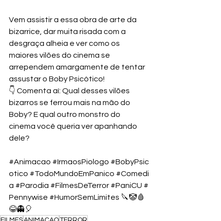
Vem assistir a essa obra de arte da 
bizarrice, dar muita risada com a 
desgraça alheia e ver como os 
maiores vilões do cinema se 
arrependem amargamente de tentar 
assustar o Boby Psicótico! 
👇 Comenta aí: Qual desses vilões 
bizarros se ferrou mais na mão do 
Boby? E qual outro monstro do 
cinema você queria ver apanhando 
dele? 
#Animacao
#IrmaosPiologo
#BobyPsic
otico
#TodoMundoEmPanico
#Comedi
a
#Parodia
#FilmesDeTerror
#PaniCU
#
Pennywise
#HumorSemLimites
 🔪🤡🩸
😂👻🎈
FILMES
ANIMACAO
TERROR