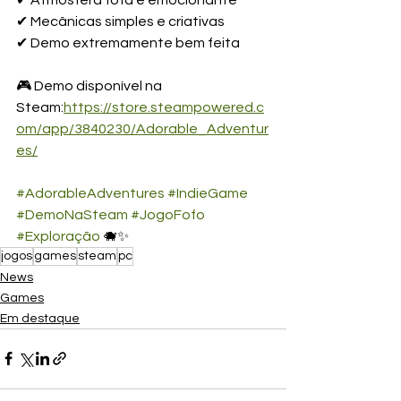
✔ Mecânicas simples e criativas
✔ Demo extremamente bem feita
🎮 Demo disponível na 
Steam:
https://store.steampowered.c
om/app/3840230/Adorable_Adventur
es/
#AdorableAdventures
#IndieGame
#DemoNaSteam
#JogoFofo
#Exploração
 🐗✨
jogos
games
steam
pc
News
Games
Em destaque