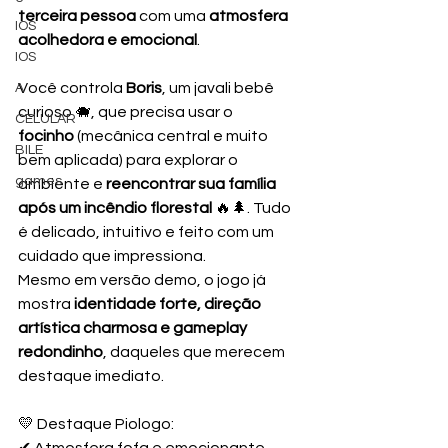
terceira pessoa
 com uma 
atmosfera 
IOS
acolhedora e emocional
.
IOS
Você controla 
Boris
, um javali bebê 
A
curioso 🐗, que precisa usar o 
CELULAR
focinho
 (mecânica central e muito 
BILE
bem aplicada) para explorar o 
games
ambiente e 
reencontrar sua família 
após um incêndio florestal
 🔥🌲. Tudo 
é delicado, intuitivo e feito com um 
cuidado que impressiona.
Mesmo em versão demo, o jogo já 
mostra 
identidade forte, direção 
artística charmosa e gameplay 
redondinho
, daqueles que merecem 
destaque imediato.
💛 Destaque Piologo:
✔ Atmosfera fofa e emocionante