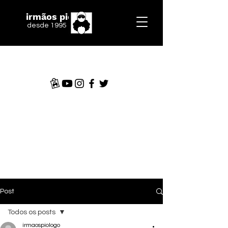
irmãos piologo
desde 1995
Post
Todos os posts
irmaospiologo