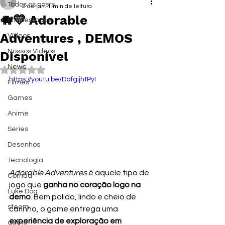
Todos os posts
2 de jan.
1 min de leitura
🐗💛 Adorable
Em destaque
Adventures , DEMOS
Vídeos
Nossos Vídeos
Disponível
News
Avaliado com NaN de 5 estrelas.
https://youtu.be/DafgijhtPyI
Filmes
Games
Anime
Series
Desenhos
Tecnologia
Adorable Adventures
 é aquele tipo de 
Corrida
jogo que 
ganha no coração logo na 
Luke Dog
demo
. Bem polido, lindo e cheio de 
steam
carinho, o game entrega uma 
experiência de exploração em 
game